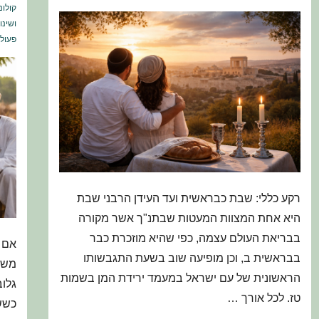
להגדיר
קולונ
ושינו
מחדש
פעולה
כוח
וסוכנות
בלבנון
שלאחר
2019?
רקע כללי: שבת כבראשית ועד העידן הרבני שבת
היא אחת המצוות המעטות שבתנ"ך אשר מקורה
בבריאת העולם עצמה, כפי שהיא מוזכרת כבר
אם 
בבראשית ב, וכן מופיעה שוב בשעת התגבשותו
משתנ
הראשונית של עם ישראל במעמד ירידת המן בשמות
גלוב
טז. לכל אורך …
כשש