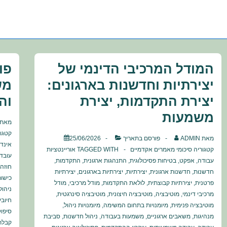
המודל המרכיבי הדינמי של
פו
יצירתיות וחדשנות בארגונים:
מש
יצירת התקדמות, יצירת
וה
משמעות
מאת
קטגו
מאת
ADMIN
פורסם בתאריך
25/06/2026
אינדי
קטגוריה
סיכומי מאמרים אקדמיים
TAGGED WITH
אוריינטציות
עובד
עבודה
,
אפקט
,
בטיחות פסיכולוגית
,
התנהגות ארגונית
,
התקדמות
,
חוזה 
חדשנות
,
חדשנות ארגונית
,
יצירתיות
,
יצירתיות בארגונים
,
יצירתיות
כישור
פרטנית
,
יצירתיות קבוצתית
,
לולאת התקדמות
,
מודל מרכיבי
,
מודל
ניהול
מרכיבי דינמי
,
מוטיבציה
,
מוטיבציה חיצונית
,
מוטיבציה סינרגטית
,
חיובי
מוטיבציה פנימית
,
מיומנויות בתחום המשימה
,
מיומנויות ניהול
,
סיפוק
מנהיגות
,
משאבים ארגוניים
,
משמעות בעבודה
,
ניהול חדשנות
,
סביבת
קבלת