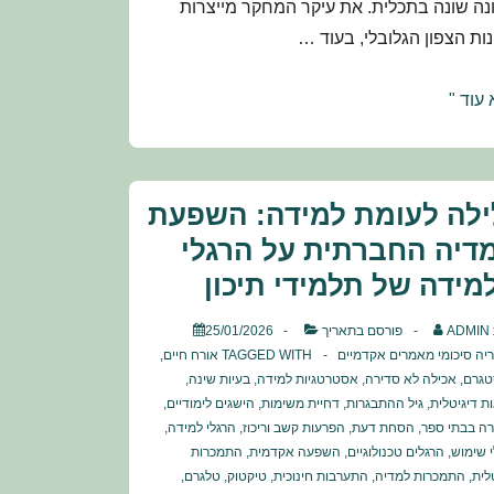
נה שונה בתכלית. את עיקר המחקר מייצרות
ות הצפון הגלובלי, בעוד …
קר
עוד "
ריקה
ר
ילה לעומת למידה: השפעת
דיה החברתית על הרגלי
מידה של תלמידי תיכון
יקה:
ADMIN
פורסם בתאריך
25/01/2026
ר
ריה
סיכומי מאמרים אקדמיים
TAGGED WITH
אורח חיים
,
טגרם
,
אכילה לא סדירה
,
אסטרטגיות למידה
,
בעיות שינה
,
ת דיגיטלית
,
גיל ההתבגרות
,
דחיית משימות
,
הישגים לימודיים
,
י
ה בבתי ספר
,
הסחת דעת
,
הפרעות קשב וריכוז
,
הרגלי למידה
,
ים
 שימוש
,
הרגלים טכנולוגיים
,
השפעה אקדמית
,
התמכרות
ו
לית
,
התמכרות למדיה
,
התערבות חינוכית
,
טיקטוק
,
טלגרם
,