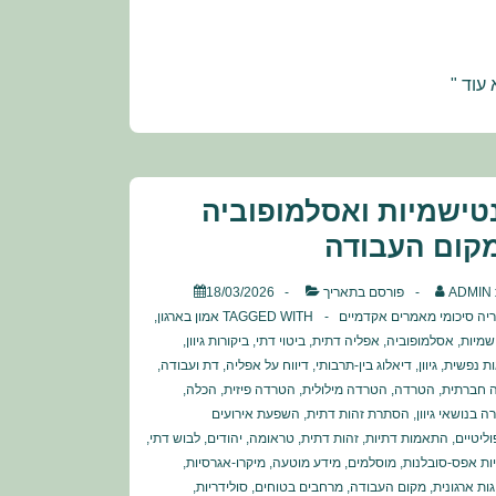
טיקה
עוד "
נית
ול
בי
טישמיות ואסלמופוביה
:
לוגיה
קום העבודה
יון
ADMIN
פורסם בתאריך
18/03/2026
ראלי
ריה
סיכומי מאמרים אקדמיים
TAGGED WITH
אמון בארגון
,
שמיות
,
אסלמופוביה
,
אפליה דתית
,
ביטוי דתי
,
ביקורות גיוון
,
ות נפשית
,
גיוון
,
דיאלוג בין-תרבותי
,
דיווח על אפליה
,
דת ועבודה
,
 חברתית
,
הטרדה
,
הטרדה מילולית
,
הטרדה פיזית
,
הכלה
,
 בנושאי גיוון
,
הסתרת זהות דתית
,
השפעת אירועים
וליטיים
,
התאמות דתיות
,
זהות דתית
,
טראומה
,
יהודים
,
לבוש דתי
,
ות אפס-סובלנות
,
מוסלמים
,
מידע מוטעה
,
מיקרו-אגרסיות
,
ות ארגונית
,
מקום העבודה
,
מרחבים בטוחים
,
סולידריות
,