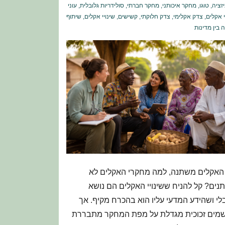
יזציה
,
טוגו
,
מחקר איכותני
,
מחקר חברתי
,
סולידריות גלובלית
,
עוני
י אקלים
,
צדק אקלימי
,
צדק חלוקתי
,
קשישים
,
שינויי אקלים
,
שיתוף
 בין מדינות
האקלים משתנה, למה מחקרי האקלים לא
ים? קל להניח ששינויי האקלים הם נושא
לי ושהידע המדעי עליו הוא בהכרח מקיף. אך
מים זכוכית מגדלת על מפת המחקר מתבררת