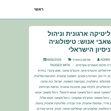
ניווט
ראשי
ראשי
ליטיקה ארגונית וניהול
אבי אנוש: טיפולוגיה
ניסיון הישראלי
ADMIN
פורסם בתאריך
09/06/2026
ריה
סיכומי מאמרים אקדמיים
TAGGED WITH
ווידואליזם
,
אינטרס אישי
,
אינטרס ארגוני
,
אמון ציבורי
,
בחירת
ים
,
היי-טק
,
הערכת ביצועים
,
השפעה ארגונית
,
התנהגות פוליטית
,
פסיכולוגי
,
טיפולוגיה
,
טקטיקות השפעה
,
ישראל
,
כוח ארגוני
,
ים פוליטיים
,
כלכלת שוק
,
מחויבות ארגונית
,
נורמות חברתיות
,
 משאבי אנוש
,
ניהול משאבי אנוש וירטואלי
,
ניהול משאבי אנוש
,
ניהול משאבי אנוש לא אפקטיבי
,
ניהול משאבי אנוש שלילי
,
 מיידי
,
עמימות ארגונית
,
ערכי עבודה
,
פוליטיקה ארגונית
,
ציונות
,
 החלטות
,
קולקטיביזם
,
קונפליקט ארגוני
,
קיבוץ
,
קידום עובדים
,