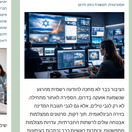
צריך
יוטיוב
אסטרטגית
,
תקשורת בזמן חירום
חברת
לעניי
פיקוח
גם
שיטו
אותנ
שימוש
תיכון
דיגיט
הציבור כבר לא מחכה להודעה רשמית מהרגע
שנשמעת אזעקה בדרום, הספירה לאחור מתחילה.
לא רק לגבי טילים, אלא גם לגבי תגובת המדינה
בזירה הבינלאומית. תוך דקות, סרטונים ממצלמות
אבטחה עולים לרשתות החברתיות, עדויות מצולמות
שימ
מתפשטות, וכותרות ראשיות כבר נכתבות בעיתונות