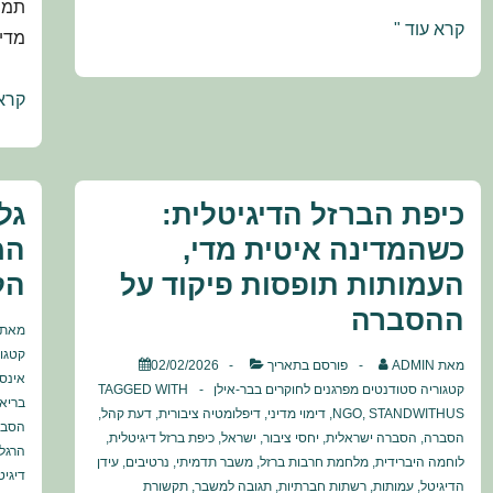
תמו
אינטימיות
קרא עוד "
מדינ
בשבת:
האם
המח
קרא 
זאת
באפ
תמיד
שלא
הייתה
מדב
כיפת הברזל הדיגיטלית:
גל
מצווה?
רק
כשהמדינה איטית מדי,
המ
על
העמותות תופסות פיקוד על
הל
אפר
ההסברה
למה
מאת
מחק
קטגו
מאת
ADMIN
פורסם בתאריך
02/02/2026
על
אינס
קטגוריה
סטודנטים מפרגנים לחוקרים בבר-אילן
TAGGED WITH
בריאו
שינוי
STANDWITHUS
,
NGO
,
דימוי מדיני
,
דיפלומטיה ציבורית
,
דעת קהל
,
הסבר
אקל
הסברה
,
הסברה ישראלית
,
יחסי ציבור
,
ישראל
,
כיפת ברזל דיגיטלית
,
הרגלי
לוחמה היברידית
,
מלחמת חרבות ברזל
,
משבר תדמיתי
,
נרטיבים
,
עידן
בטוג
דיגיט
הדיגיטל
,
עמותות
,
רשתות חברתיות
,
תגובה למשבר
,
תקשורת