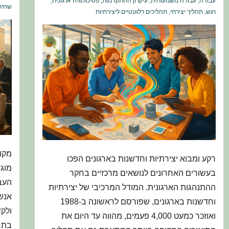
עבודה
,
עבודה משמעותית
,
עיקרון ההתקדמות
,
פסיכולוגיה ארגונית
,
שחית
רגש
,
תהליך יצירתי
,
תהליכים רלוונטיים ליצירתיות
מקור
רקע ומבוא יצירתיות וחדשנות בארגונים הפכו
מוגד
בעשורים האחרונים לנושאים מרכזיים בחקר
העבו
ההתנהגות הארגונית. המודל המרכיבי של יצירתיות
אנש
וחדשנות בארגונים, שפורסם לראשונה ב-1988
ולקד
ואוזכר כמעט 4,000 פעמים, מהווה עד היום את
בתח