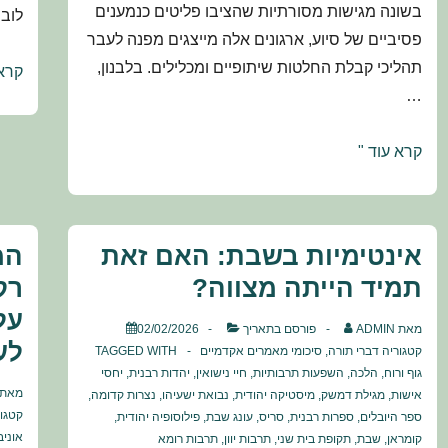
בשונה מגישות מסורתיות שהציבו פליטים כנמענים
לוב
פסיביים של סיוע, ארגונים אלה מייצגים מפנה לעבר
תהליכי קבלת החלטות שיתופיים ומכלילים. בלבנון,
אנט
קרא 
…
ואסל
במק
קולות
קרא עוד "
העב
הפליטים
מול
בחירות
אינטימיות בשבת: האם זאת
המ
הומניטריות:
תמיד הייתה מצווה?
רק
עד
על
כמה
מאת
ADMIN
פורסם בתאריך
02/02/2026
לע
ארגונים
קטגוריה
דברי תורה
,
סיכומי מאמרים אקדמיים
TAGGED WITH
גוף ורוח
,
בהנהגת
הלכה
,
השפעות תרבותיות
,
חיי נישואין
,
יהדות רבנית
,
יחסי
מאת
אישות
,
מגילת דמשק
,
מיסטיקה יהודית
,
נבואת ישעיהו
,
נצרות קדומה
,
פליטים
קטגו
ספר היובלים
,
ספרות רבנית
,
סריס
,
עונג שבת
,
פילוסופיה יהודית
,
יכולים
אוניב
קומראן
,
שבת
,
תקופת בית שני
,
תרבות יוון
,
תרבות רומא