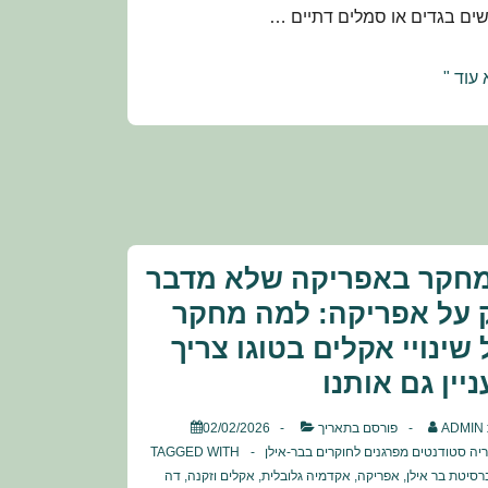
שים בגדים או סמלים דתיים …
ישמיות
עוד "
מופוביה
ום
ודה
חקר באפריקה שלא מדבר
 על אפריקה: למה מחקר
 שינויי אקלים בטוגו צריך
ניין גם אותנו
ADMIN
פורסם בתאריך
02/02/2026
ריה
סטודנטים מפרגנים לחוקרים בבר-אילן
TAGGED WITH
רסיטת בר אילן
,
אפריקה
,
אקדמיה גלובלית
,
אקלים וזקנה
,
דה