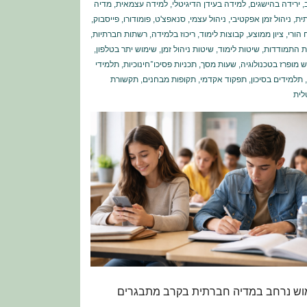
,
ירידה בהישגים
,
למידה בעידן הדיגיטלי
,
למידה עצמאית
,
מדיה
ית
,
ניהול זמן אפקטיבי
,
ניהול עצמי
,
סנאפצ'ט
,
פומודורו
,
פייסבוק
,
ן
 הורי
,
ציון ממוצע
,
קבוצות לימוד
,
ריכוז בלמידה
,
רשתות חברתיות
,
ת התמודדות
,
שיטות לימוד
,
שיטות ניהול זמן
,
שימוש יתר בטלפון
,
ו
 מופרז בטכנולוגיה
,
שעות מסך
,
תכניות פסיכו־חינוכיות
,
תלמידי
,
תלמידים בסיכון
,
תפקוד אקדמי
,
תקופות מבחנים
,
תקשורת
לית
וש נרחב במדיה חברתית בקרב מתבגרים