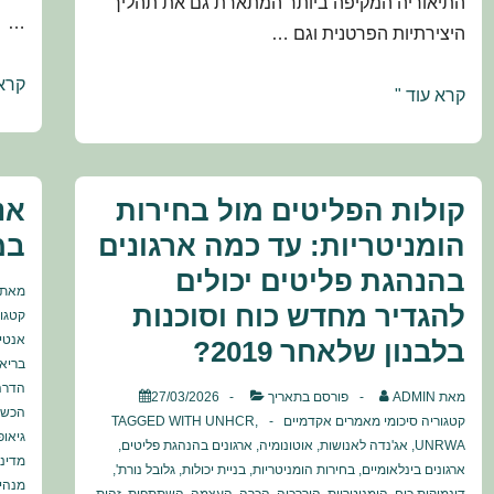
התיאוריה המקיפה ביותר המתארת גם את תהליך
…
היצירתיות הפרטנית וגם …
פולי
קרא 
המודל
קרא עוד "
ארגו
המרכיבי
וניה
הדינמי
משא
של
קולות הפליטים מול בחירות
אנ
אנוש
יצירתיות
טיפו
הומניטריות: עד כמה ארגונים
במ
וחדשנות
והניס
בהנהגת פליטים יכולים
בארגונים:
מאת
היש
להגדיר מחדש כוח וסוכנות
יצירת
קטגו
התקדמות,
אנטי
בלבנון שלאחר 2019?
בריא
יצירת
הדרה
מאת
ADMIN
פורסם בתאריך
27/03/2026
משמעות
הכשרה
קטגוריה
סיכומי מאמרים אקדמיים
,
UNHCR
TAGGED WITH
גיאופ
UNRWA
,
אג'נדה לאנושות
,
אוטונומיה
,
ארגונים בהנהגת פליטים
,
מדיני
ארגונים בינלאומיים
,
בחירות הומניטריות
,
בניית יכולות
,
גלובל נורת'
,
מנהיג