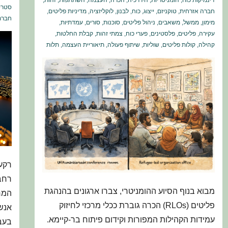
דינמיקות כוח
,
הומניטריות
,
היררכיה
,
הכרה
,
העצמה
,
השתתפות
,
זהות
,
סטרי
חברה אזרחית
,
טוקניזם
,
ייצוג
,
כוח
,
לבנון
,
לוקליזציה
,
מדיניות פליטים
,
חברת
מימון
,
ממשל
,
משאבים
,
ניהול פליטים
,
סוכנות
,
סורים
,
עמדתיות
,
עקירה
,
פליטים
,
פלסטינים
,
פערי כוח
,
צמתי זהות
,
קבלת החלטות
,
קהילה
,
קולות פליטים
,
שוליות
,
שיתוף פעולה
,
תיאוריית העצמה
,
תלות
רחב 
מבוא בנוף הסיוע ההומניטרי, צברו ארגונים בהנהגת
פליטים (RLOs) הכרה גוברת ככלי מרכזי לחיזוק
אנש
עמידות הקהילות המפורות וקידום פיתוח בר-קיימא.
בעב