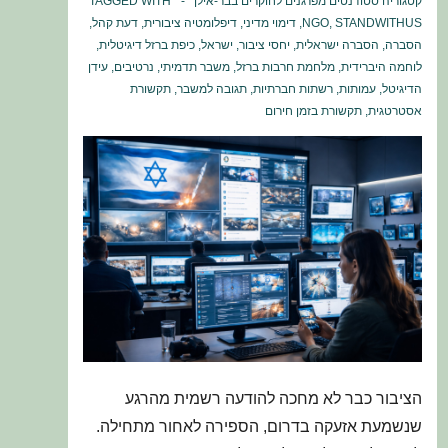
קטגוריה
סטודנטים מפרגנים לחוקרים בבר-אילן
TAGGED WITH
STANDWITHUS
,
NGO
,
דימוי מדיני
,
דיפלומטיה ציבורית
,
דעת קהל
,
הסברה
,
הסברה ישראלית
,
יחסי ציבור
,
ישראל
,
כיפת ברזל דיגיטלית
,
לוחמה היברידית
,
מלחמת חרבות ברזל
,
משבר תדמיתי
,
נרטיבים
,
עידן
הדיגיטל
,
עמותות
,
רשתות חברתיות
,
תגובה למשבר
,
תקשורת
אסטרטגית
,
תקשורת בזמן חירום
הציבור כבר לא מחכה להודעה רשמית מהרגע
שנשמעת אזעקה בדרום, הספירה לאחור מתחילה.