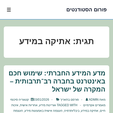
פורום הסטודנטים
לג
תפרי
תוכן
אשי
תגית:
אתיקה במידע
מדע המידע החברתי: שימוש חכם
באינטרנט בחברה רב־תרבותית –
המקרה של ישראל
מאת
ADMIN
פורסם בתאריך
03/01/2026
קטגוריה
סיכומי
מאמרים אקדמיים
TAGGED WITH
אוריינות מידע
,
אחריות אישית
,
איכות
חיים
,
אתיקה במידע
,
ביבליותרפיה
,
העצמה אישית באמצעות מידע
,
העצמת