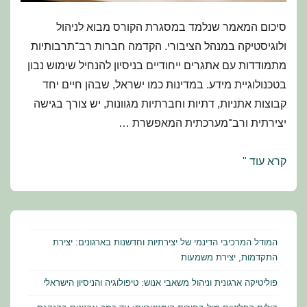
סיכום המאמר שנלמד במסגרת הקורס מבוא לניהול
ולוגיסטיקה במנהל הציבורי. הקדמה חברות רב־תרבותיות
מתמודדות עם אתגרים ייחודיים בניסיון להנחיל שימוש נבון
בטכנולוגיית מידע. במדינות כמו ישראל, שבהן חיים יחד
קבוצות אתניות, דתיות וחברתיות מגוונות, יש צורך בגישה
יצירתית ורב־מערכתית המאפשרת …
מדע
קרא עוד "
המידע
החברתי:
שימוש
חכם
המודל המרכיבי הדינמי של יצירתיות וחדשנות בארגונים: יצירת
באינטרנט
התקדמות, יצירת משמעות
בחברה
פוליטיקה ארגונית וניהול משאבי אנוש: טיפולוגיה והניסיון הישראלי
רב־תרבותית