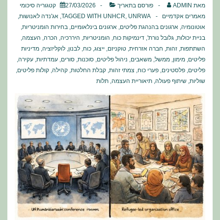
מאת
ADMIN
פורסם בתאריך
27/03/2026
קטגוריה
סיכומי
מאמרים אקדמיים
UNRWA
,
UNHCR
TAGGED WITH
,
אג'נדה לאנושות
,
אוטונומיה
,
ארגונים בהנהגת פליטים
,
ארגונים בינלאומיים
,
בחירות הומניטריות
,
בניית יכולות
,
גלובל נורת'
,
דינמיקות כוח
,
הומניטריות
,
היררכיה
,
הכרה
,
העצמה
,
השתתפות
,
זהות
,
חברה אזרחית
,
טוקניזם
,
ייצוג
,
כוח
,
לבנון
,
לוקליזציה
,
מדיניות
פליטים
,
מימון
,
ממשל
,
משאבים
,
ניהול פליטים
,
סוכנות
,
סורים
,
עמדתיות
,
עקירה
,
פליטים
,
פלסטינים
,
פערי כוח
,
צמתי זהות
,
קבלת החלטות
,
קהילה
,
קולות פליטים
,
שוליות
,
שיתוף פעולה
,
תיאוריית העצמה
,
תלות