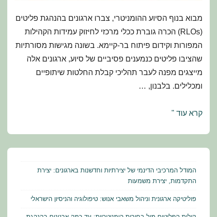
מבוא בנוף הסיוע ההומניטרי, צברו ארגונים בהנהגת פליטים
(RLOs) הכרה גוברת ככלי מרכזי לחיזוק עמידות הקהילות
המפורות וקידום פיתוח בר-קיימא. בשונה מגישות מסורתיות
שהציבו פליטים כנמענים פסיביים של סיוע, ארגונים אלה
מייצגים מפנה לעבר תהליכי קבלת החלטות שיתופיים
ומכלילים. בלבנון, …
קולות
קרא עוד "
הפליטים
מול
בחירות
הומניטריות:
המודל המרכיבי הדינמי של יצירתיות וחדשנות בארגונים: יצירת
עד
התקדמות, יצירת משמעות
כמה
פוליטיקה ארגונית וניהול משאבי אנוש: טיפולוגיה והניסיון הישראלי
ארגונים
קולות הפליטים מול בחירות הומניטריות: עד כמה ארגונים בהנהגת