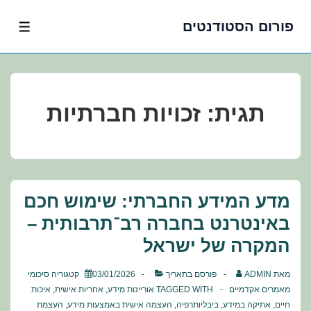
פורום הסטודנטים
לג
תפרי
תוכן
אשי
תגית:
זכויות חברתיות
מדע המידע החברתי: שימוש חכם
באינטרנט בחברה רב־תרבותית –
המקרה של ישראל
מאת
ADMIN
פורסם בתאריך
03/01/2026
קטגוריה
סיכומי
מאמרים אקדמיים
TAGGED WITH
אוריינות מידע
,
אחריות אישית
,
איכות
חיים
,
אתיקה במידע
,
ביבליותרפיה
,
העצמה אישית באמצעות מידע
,
העצמת