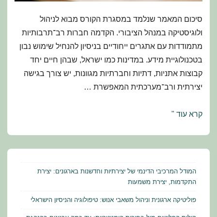
סיכום המאמר שנלמד במסגרת הקורס מבוא לניהול
ולוגיסטיקה במנהל הציבורי. הקדמה חברות רב־תרבותיות
מתמודדות עם אתגרים ייחודיים בניסיון להנחיל שימוש נבון
בטכנולוגיית מידע. במדינות כמו ישראל, שבהן חיים יחד
קבוצות אתניות, דתיות וחברתיות מגוונות, יש צורך בגישה
יצירתית ורב־מערכתית המאפשרת …
מדע
קרא עוד "
המידע
החברתי:
שימוש
חכם
המודל המרכיבי הדינמי של יצירתיות וחדשנות בארגונים: יצירת
באינטרנט
התקדמות, יצירת משמעות
בחברה
פוליטיקה ארגונית וניהול משאבי אנוש: טיפולוגיה והניסיון הישראלי
רב־תרבותית