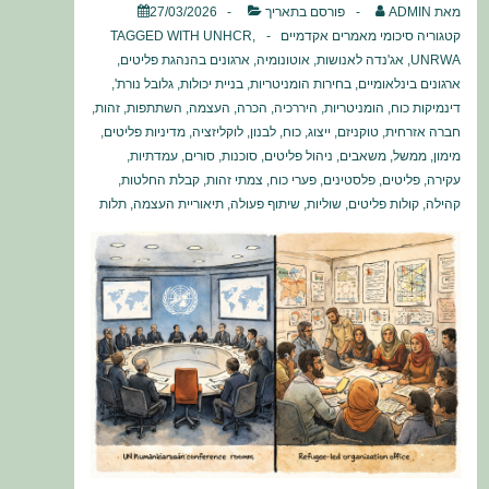
מאת
ADMIN
פורסם בתאריך
27/03/2026
קטגוריה
סיכומי מאמרים אקדמיים
,
UNHCR
TAGGED WITH
UNRWA
,
אג'נדה לאנושות
,
אוטונומיה
,
ארגונים בהנהגת פליטים
,
ארגונים בינלאומיים
,
בחירות הומניטריות
,
בניית יכולות
,
גלובל נורת'
,
דינמיקות כוח
,
הומניטריות
,
היררכיה
,
הכרה
,
העצמה
,
השתתפות
,
זהות
,
חברה אזרחית
,
טוקניזם
,
ייצוג
,
כוח
,
לבנון
,
לוקליזציה
,
מדיניות פליטים
,
מימון
,
ממשל
,
משאבים
,
ניהול פליטים
,
סוכנות
,
סורים
,
עמדתיות
,
עקירה
,
פליטים
,
פלסטינים
,
פערי כוח
,
צמתי זהות
,
קבלת החלטות
,
קהילה
,
קולות פליטים
,
שוליות
,
שיתוף פעולה
,
תיאוריית העצמה
,
תלות