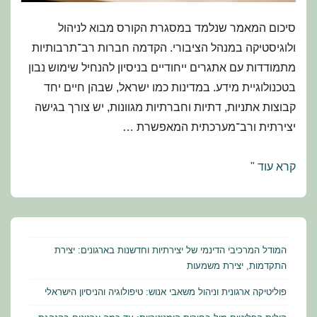
סיכום המאמר שנלמד במסגרת הקורס מבוא לניהול
ולוגיסטיקה במנהל הציבורי. הקדמה חברות רב־תרבותיות
מתמודדות עם אתגרים ייחודיים בניסיון להנחיל שימוש נבון
בטכנולוגיית מידע. במדינות כמו ישראל, שבהן חיים יחד
קבוצות אתניות, דתיות וחברתיות מגוונות, יש צורך בגישה
יצירתית ורב־מערכתית המאפשרת …
מדע
קרא עוד "
המידע
החברתי:
שימוש
חכם
המודל המרכיבי הדינמי של יצירתיות וחדשנות בארגונים: יצירת
באינטרנט
התקדמות, יצירת משמעות
בחברה
פוליטיקה ארגונית וניהול משאבי אנוש: טיפולוגיה והניסיון הישראלי
רב־תרבותית