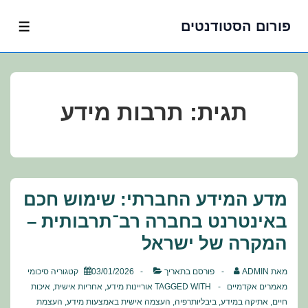
פורום הסטודנטים
לג
תפרי
תוכן
אשי
תגית:
תרבות מידע
מדע המידע החברתי: שימוש חכם
באינטרנט בחברה רב־תרבותית –
המקרה של ישראל
מאת
ADMIN
פורסם בתאריך
03/01/2026
קטגוריה
סיכומי
מאמרים אקדמיים
TAGGED WITH
אוריינות מידע
,
אחריות אישית
,
איכות
חיים
,
אתיקה במידע
,
ביבליותרפיה
,
העצמה אישית באמצעות מידע
,
העצמת