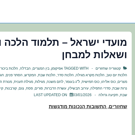
מועדי ישראל – תלמוד הלכה ו
ושאלות למבחן
קטגוריה
שחזורים
TAGGED WITH
אפיקומן
,
בין המצרים
,
הבדלה
,
הלכות ביכורי
הלכות יום טוב
,
הלכות מקרא מגילה
,
הלכות סדר
,
הלכות שבת
,
המקדש
,
הסתר פנים
,
חג 
מצרים
,
כוס אליהו
,
כוס חמישית
,
ל"ג בעומר
,
לחם משנה
,
מגילות
,
מגילת תענית
,
מנורת ה
נרות שבת
,
סדרי התפילה
,
עירוב תבשילין
,
עשרת הדברות
,
פורים
,
פסח
,
צום
,
קורבנות
,
קי
שבת
,
תקיעה גדולה
03/01/2026
LAST UPDATED ON
שחזורים, התשובות הנכונות מודגשות