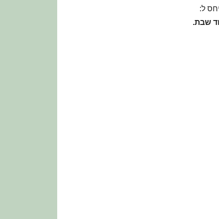
חס ל:
ד שבת.