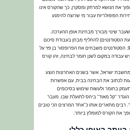
הפוך את הנושא למרתק ומסקרן, כך שהקורס אינו
ירות הפופולריות עבור מי שרוצה להימנע
 שעבר שינוי מבורך מבחינת אופן ההערכה.
עת הסטודנטים) להחליף מבחן בעבודת סיכום
ביתית. התוצאה הייתה ממוצע כיתתי כמעט בלתי נתפס של 97. הסטודנטים משבחים את הפרופסור בן פזי על
 עבודה במקום לשנן חומר לבחינה, זהו קורס
מחשבת ישראל, אשר בשנים האחרונות הוצע
ת של בחינת בית. הסטודנטים מספרים שקיבלו 48 שעות לכתוב את הבחינה בבית, עם אפשרות
תעמק בחומר ולעשות שימוש בסיכומים
עיל. הממוצע בכיתה הגיע לאזור 94, והקורס הוגדר "קל מאוד" ביחס לתועלת שבו. מעבר
ד. רבים מתארים אותו כ"אחד המרצים הכי טובים
פך את הקורס למומלץ ביותר.