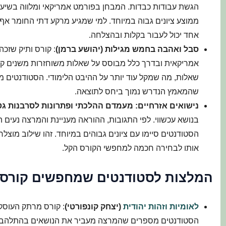
הגשת עבודות כבדות. המבחן בפורמט אמריקאי ומלווה בשיעו
ממוצע ציונים גבוה במיוחד. למי שמגיע מרקע דתי החומר אף
אחד יכול לעבור בקלות ובהצלחה.
סבל ואהבה בחמש מגילות (יהושע ברמן)
: קורס ותיק שזכ
אמריקאית ובדרך כלל מבוסס על שאלות משוחזרות משנים קו
שאלות, מה שמקל עוד יותר על ההיבט הלימודי. הסטודנטים מצ
שהמאמץ הנדרש נמוך ביחס לתוצאה.
נישואים אזרחיים: מעמדם ההלכתי ופתרונות לסרבנות גט 
בנושא עכשווי. לפי התגובות, ההוראה מעניינת והמרצה נעים הל
הסטודנטים סיימו עם ציונים גבוהים במיוחד. זהו שילוב מוצלח
אותו לבחירה חכמה למחפשי הקורס הקל.
המלצות לסטודנטים שמחפשים קורס מ
לאומיות וזהות יהודית
(יצחק קונפורטי)
: קורס מרתק העוסק ב
הסטודנטים מספרים שהמרצה מעביר את הנושאים בהתלהבות 