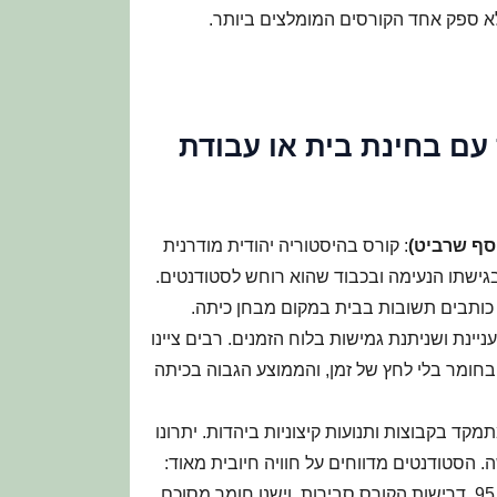
לא ספק אחד הקורסים המומלצים ביותר.
ם בחינת בית או עבודת
סף שרביט)
: קורס בהיסטוריה יהודית מודרנית
גישתו הנעימה ובכבוד שהוא רוחש לסטודנטים.
 כותבים תשובות בבית במקום מבחן כיתה.
נת ושניתנת גמישות בלוח הזמנים. רבים ציינו
ומר בלי לחץ של זמן, והממוצע הגבוה בכיתה
קד בקבוצות ותנועות קיצוניות ביהדות. יתרונו
 הסטודנטים מדווחים על חוויה חיובית מאוד:
ממוצע הקורס הגיע לכמעט 97, כאשר כולם קיבלו ציונים מעל 95. דרישות הקורס סבירות, וישנו חומר מסוכם