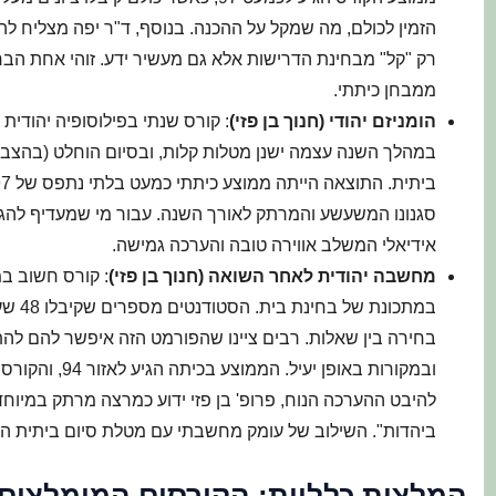
הזמין לכולם, מה שמקל על ההכנה. בנוסף, ד"ר יפה מצליח ל
רק "קל" מבחינת הדרישות אלא גם מעשיר ידע. זוהי אחת הבח
ממבחן כיתתי.
הומניזם יהודי (חנוך בן פזי)
: קורס שנתי בפילוסופיה יהודית
במהלך השנה עצמה ישנן מטלות קלות, ובסיום הוחלט (בהצב
סגנונו המשעשע והמרתק לאורך השנה. עבור מי שמעדיף להגיש
אידיאלי המשלב אווירה טובה והערכה גמישה.
מחשבה יהודית לאחר השואה (חנוך בן פזי)
: קורס חשוב ב
במתכונ
בחירה בין שאלות. רבים ציינו שהפורמט הזה איפשר להם לה
ובמקורות באופן י
להיבט ההערכה הנוח, פרופ' בן פזי ידוע כמרצה מרתק במיוח
ביהדות". השילוב של עומק מחשבתי עם מטלת סיום ביתית הו