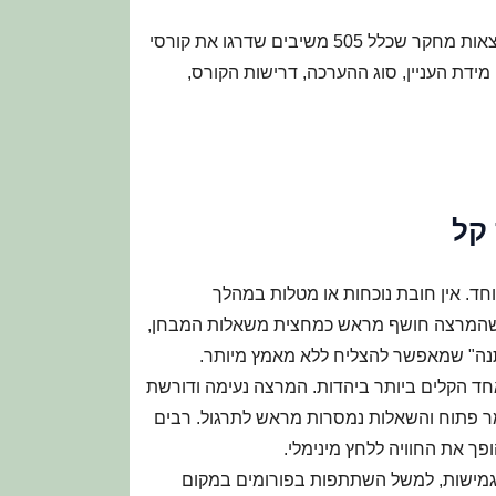
בשביל לברר עבורכם מהם הקורסים המומלצים ביותר, ניתחנו תוצאות מחקר שכלל 505 משיבים שדרגו את קורסי
מידת העניין, סוג ההערכה, דרישות הקורס,
קל
וחד. אין חובת נוכחות או מטלות במהלך
א שהמרצה חושף מראש כמחצית משאלות המבחן,
"מתנה" שמאפשר להצליח ללא מאמץ מיותר.
כאחד הקלים ביותר ביהדות. המרצה נעימה ודורשת
ר פתוח והשאלות נמסרות מראש לתרגול. רבים
פך את החוויה ללחץ מינימלי.
ת גמישות, למשל השתתפות בפורומים במקום