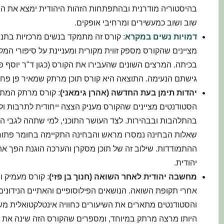
בהיסטוריה מודרנית ובהתפתחות הזהות היהודית ימצא את הש
שוב ושוב כמעשירים ומרחיבי אופקים.
דמויות נשים במקרא
: קורס זה מתמקד בנשים מרכזיות בתנ"
מציינים שהקורס מספק זווית מקורית ומעניינת על סיפורי המק
בכיתה. המרצים השונים שהעבירו את הקורס (כגון ד"ר יוסף פר
גישתם הנעימה. התוצאה היא קורס תוכן מרתק שמאיר פן פח
יהדות תימן בעת החדשה (אהרן גימאני)
: קורס מרתק המתמ
הסטודנטים מציינים שהקורס מעניק הצצה ייחודית לתרבות ול
בהתלהבות ובבהירות. לצד העושר התוכני, למי שתהה לגבי
שאלות הבחינה נמסרו מראש והבחינה התקיימה בחומר פתוח
ההתמודדות. שילוב זה של תוכן מסקרן והערכה הוגנת הפך א
יהודית.
מחשבה יהודית לאחר השואה (חנוך בן פזי)
: קורס מעמיק ו
אחרי תקופת השואה. הנושאים הפילוסופיים והאתיים הנידונים 
והסטודנטים מתארים את השיעורים כחוויה אינטלקטואלית מש
היותו מרצה מרתק במיוחד, ומספרים שהקורס הזה שינה את ה