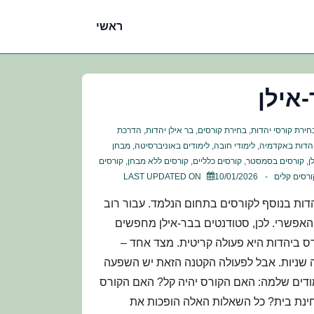
ניווט
ראשי
ראשי
אילן
חירת קורסי יהדות
,
בחירת קורסים
,
בר אילן יהדות
,
הדרכת
הדות באקדמיה
,
לימודי חובה
,
לימודים באוניברסיטה
,
מבחן
ן
,
קורסים בסמסטר
,
קורסים כלליים
,
קורסים ללא מבחן
,
קורסים
ורסים קלים
10/01/2026
LAST UPDATED ON
יהדות בנוסף לקורסים בתחום הנלמד. עבור רוב
 האפשרי. לכן, סטודנטים בבר-אילן מחפשים
 ביהדות היא פעולה קריטית. מצד אחד –
ניות. אבל לפעולה הקטנה הזאת יש השפעה
דים שלמה: האם הקורס יהיה קל? האם הקורס
חינת בית? כל השאלות האלה הופכות את