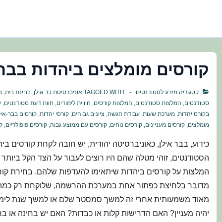
קורסים מומלצים ביהדות בבר-
קטגוריה
מידע לסטודנטים
TAGGED WITH
אוניברסיטת בר אילן
,
בחינת בית
,
ב
סטודנטים
,
המלצות סטודנטים
,
המלצות קורסים
,
חוויית לימודים
,
חוות דעת סטודנטים
,
י
בקורס יהדות
,
מערכת שעות
,
עבודת הגשה
,
ציונים גבוהים
,
קורסי יהדות
,
קורסים בבר-איל
מומלצים
,
קורסים מעניינים
,
קורסים נוחים
,
קורסים עם ממוצע גבוה
,
קורסים פופולריים
,
ק
כידוע, בבר אילן, כאוניברסיטה יהודית, יש חובה לקחת קורסים ב
הסטודנטים, זוהי מטלה שהם היו רוצים לעבור על הצד הקל ביותר
המלצות על קורסים ביהדות שיתאימו להעדפות שלהם. בחירת קורס
מדובר בלחיצת כפתור אחת במערכת ההרשמה, שלוקחת רק כמה ש
מאוד משמעותית אחרי זה למשך סמסטר שלם או למשך שנת לימו
יהיה מעניין? האם הדרישות קלות או כבדות? האם יש בחינה או ב