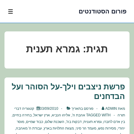
פורום הסטודנטים
לג
תפרי
תוכן
אשי
תגית:
גמרא תענית
פרשת ניצבים וילך-על הסוהר ועל
הבדחנים
מאת
ADMIN
פורסם בתאריך
03/09/2010
קטגוריה
דברי
תורה
TAGGED WITH
אהבת ה'
,
אליהו הנביא
,
ארץ ישראל
,
בחירה בחיים
,
בין אדם לחברו
,
גמרא תענית
,
דבקות בה'
,
השכנת שלום
,
כבוד שמיים
,
מוסר
יהודי
,
מסירות נפש
,
מעמד הר סיני
,
מצוות התלויות בארץ
,
עבודת ה' מאהבה
,