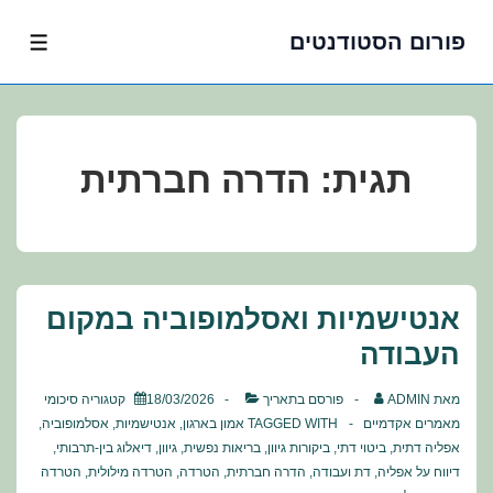
פורום הסטודנטים
לג
תפרי
תוכן
אשי
תגית:
הדרה חברתית
אנטישמיות ואסלמופוביה במקום
העבודה
מאת
ADMIN
פורסם בתאריך
18/03/2026
קטגוריה
סיכומי
מאמרים אקדמיים
TAGGED WITH
אמון בארגון
,
אנטישמיות
,
אסלמופוביה
,
אפליה דתית
,
ביטוי דתי
,
ביקורות גיוון
,
בריאות נפשית
,
גיוון
,
דיאלוג בין-תרבותי
,
דיווח על אפליה
,
דת ועבודה
,
הדרה חברתית
,
הטרדה
,
הטרדה מילולית
,
הטרדה