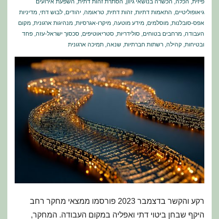
פיזית
,
הכלה
,
הכשרה בנושאי גיוון
,
הסתרת זהות דתית
,
השפעת אירועים
גיאופוליטיים
,
התאמות דתיות
,
זהות דתית
,
טראומה
,
יהודים
,
לבוש דתי
,
מדיניות
אפס-סובלנות
,
מוסלמים
,
מידע מוטעה
,
מיקרו-אגרסיות
,
מנהיגות ארגונית
,
מקום
העבודה
,
מרחבים בטוחים
,
סולידריות
,
סטריאוטיפים
,
סכסוך ישראל-עזה
,
פחד
ובטיחות
,
קהילה
,
רשתות חברתיות
,
שנאה
,
תמיכה ארגונית
רקע והקשר בדצמבר 2023 פורסמו ממצאי מחקר רחב
היקף שבחן ביטוי דתי ואפליה במקום העבודה. המחקר,