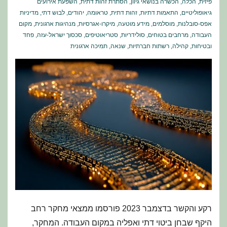
פיזית
,
הכלה
,
הכשרה בנושאי גיוון
,
הסתרת זהות דתית
,
השפעת אירועים
גיאופוליטיים
,
התאמות דתיות
,
זהות דתית
,
טראומה
,
יהודים
,
לבוש דתי
,
מדיניות
אפס-סובלנות
,
מוסלמים
,
מידע מוטעה
,
מיקרו-אגרסיות
,
מנהיגות ארגונית
,
מקום
העבודה
,
מרחבים בטוחים
,
סולידריות
,
סטריאוטיפים
,
סכסוך ישראל-עזה
,
פחד
ובטיחות
,
קהילה
,
רשתות חברתיות
,
שנאה
,
תמיכה ארגונית
רקע והקשר בדצמבר 2023 פורסמו ממצאי מחקר רחב
היקף שבחן ביטוי דתי ואפליה במקום העבודה. המחקר,