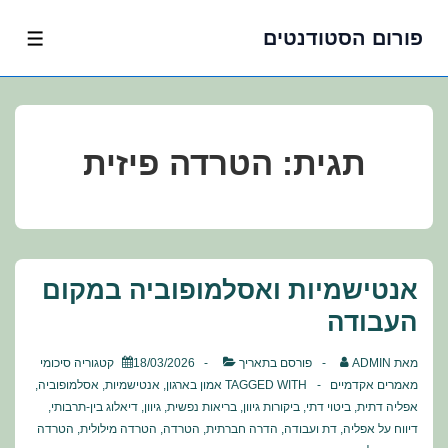
פורום הסטודנטים
לג
תפרי
תוכן
אשי
תגית:
הטרדה פיזית
אנטישמיות ואסלמופוביה במקום
העבודה
מאת
ADMIN
פורסם בתאריך
18/03/2026
קטגוריה
סיכומי
מאמרים אקדמיים
TAGGED WITH
אמון בארגון
,
אנטישמיות
,
אסלמופוביה
,
אפליה דתית
,
ביטוי דתי
,
ביקורות גיוון
,
בריאות נפשית
,
גיוון
,
דיאלוג בין-תרבותי
,
דיווח על אפליה
,
דת ועבודה
,
הדרה חברתית
,
הטרדה
,
הטרדה מילולית
,
הטרדה