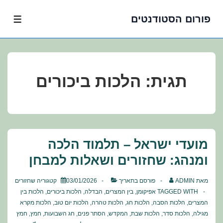
פורום הסטודנטים
לג
תפרי
תוכן
אשי
תגית:
הלכות ביכורים
מועדי ישראל – תלמוד הלכה
ומנהג: שחזורים ושאלות למבחן
מאת
ADMIN
פורסם בתאריך
03/01/2026
קטגוריה
שחזורים
TAGGED WITH
אפיקומן
,
בין המצרים
,
הבדלה
,
הלכות ביכורים
,
הלכות בין
המצרים
,
הלכות הסבה
,
הלכות חג
,
הלכות טהרה
,
הלכות יום טוב
,
הלכות מקרא
מגילה
,
הלכות סדר
,
הלכות שבת
,
המקדש
,
הסתר פנים
,
חג השבועות
,
חמץ
,
חמץ