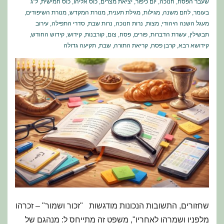
שעבר הפסח
,
חנוכה
,
יום כיפור
,
יציאת מצרים
,
כוס אליהו
,
כוס חמישית
,
ל"ג
בעומר
,
לחם משנה
,
מגילות
,
מגילת תענית
,
מנורת המקדש
,
מנורת השיפודים
,
מעגל השנה היהודי
,
מצות
,
נרות חנוכה
,
נרות שבת
,
סדרי התפילה
,
עירוב
תבשילין
,
עשרת הדברות
,
פורים
,
פסח
,
צום
,
קורבנות
,
קידוש
,
קידוש החודש
,
קידושא רבא
,
קרבן פסח
,
קריאת התורה
,
שבת
,
תקיעה גדולה
שחזורים, התשובות הנכונות מודגשות "זכור ושמור" – זכרהו
מלפניו ושמרהו לאחריו", משפט זה מתייחס ל: מנהגם של