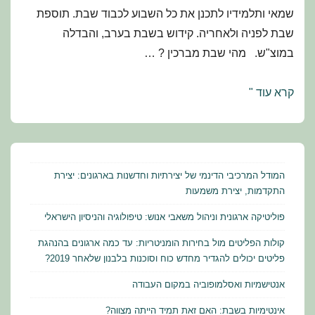
שמאי ותלמידיו לתכנן את כל השבוע לכבוד שבת. תוספת
שבת לפניה ולאחריה. קידוש בשבת בערב, והבדלה
במוצ"ש. מהי שבת מברכין ? …
מועדי
קרא עוד "
ישראל
–
תלמוד
הלכה
המודל המרכיבי הדינמי של יצירתיות וחדשנות בארגונים: יצירת
ומנהג:
התקדמות, יצירת משמעות
שחזורים
פוליטיקה ארגונית וניהול משאבי אנוש: טיפולוגיה והניסיון הישראלי
ושאלות
קולות הפליטים מול בחירות הומניטריות: עד כמה ארגונים בהנהגת
למבחן
פליטים יכולים להגדיר מחדש כוח וסוכנות בלבנון שלאחר 2019?
אנטישמיות ואסלמופוביה במקום העבודה
אינטימיות בשבת: האם זאת תמיד הייתה מצווה?