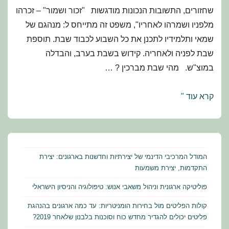
שחזורים, התשובות הנכונות מודגשות "זכור ושמור" – זכרהו
מלפניו ושמרהו לאחריו", משפט זה מתייחס ל: מנהגם של
שמאי ותלמידיו לתכנן את כל השבוע לכבוד שבת. תוספת
שבת לפניה ולאחריה. קידוש בשבת בערב, והבדלה
במוצ"ש. מהי שבת מברכין ? …
מועדי
קרא עוד "
ישראל
–
תלמוד
הלכה
המודל המרכיבי הדינמי של יצירתיות וחדשנות בארגונים: יצירת
ומנהג:
התקדמות, יצירת משמעות
שחזורים
פוליטיקה ארגונית וניהול משאבי אנוש: טיפולוגיה והניסיון הישראלי
ושאלות
קולות הפליטים מול בחירות הומניטריות: עד כמה ארגונים בהנהגת
למבחן
פליטים יכולים להגדיר מחדש כוח וסוכנות בלבנון שלאחר 2019?