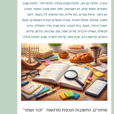
טהרה
,
הלכות יום טוב
,
הלכות מקרא מגילה
,
הלכות סדר
,
הלכות שבת
,
המקדש
,
הסתר פנים
,
חג השבועות
,
חמץ
,
חמץ שעבר הפסח
,
חנוכה
,
יום כיפור
,
יציאת מצרים
,
כוס אליהו
,
כוס חמישית
,
ל"ג בעומר
,
לחם
משנה
,
מגילות
,
מגילת תענית
,
מנורת המקדש
,
מנורת השיפודים
,
מעגל
השנה היהודי
,
מצות
,
נרות חנוכה
,
נרות שבת
,
סדרי התפילה
,
עירוב
תבשילין
,
עשרת הדברות
,
פורים
,
פסח
,
צום
,
קורבנות
,
קידוש
,
קידוש
החודש
,
קידושא רבא
,
קרבן פסח
,
קריאת התורה
,
שבת
,
תקיעה גדולה
שחזורים, התשובות הנכונות מודגשות "זכור ושמור"