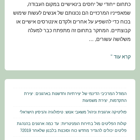
כתחום ייחודי של יחסים בינאישיים במקום העבודה,
שמאפייניו המרכזיים הם נכונותם של אנשים לעשות שימוש
בכוח כדי להשפיע על אחרים ולקדם אינטרסים אישיים או
קבוצתיים. המחקר בתחום זה מתפתח כבר למעלה
משלושה עשורים, …
פוליטיקה
קרא עוד "
ארגונית
וניהול
משאבי
אנוש:
המודל המרכיבי הדינמי של יצירתיות וחדשנות בארגונים: יצירת
טיפולוגיה
התקדמות, יצירת משמעות
והניסיון
פוליטיקה ארגונית וניהול משאבי אנוש: טיפולוגיה והניסיון הישראלי
הישראלי
קולות הפליטים מול בחירות הומניטריות: עד כמה ארגונים בהנהגת
פליטים יכולים להגדיר מחדש כוח וסוכנות בלבנון שלאחר 2019?