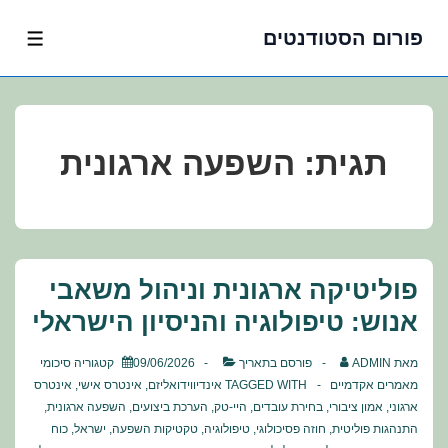
פורום הסטודנטים
לג
תפרי
תוכן
אשי
תגית:
השפעה ארגונית
פוליטיקה ארגונית וניהול משאבי
אנוש: טיפולוגיה והניסיון הישראלי
מאת
ADMIN
פורסם בתאריך
09/06/2026
קטגוריה
סיכומי
מאמרים אקדמיים
TAGGED WITH
אינדיווידואליזם
,
אינטרס אישי
,
אינטרס
ארגוני
,
אמון ציבורי
,
בחירת עובדים
,
היי-טק
,
הערכת ביצועים
,
השפעה ארגונית
,
התנהגות פוליטית
,
חוזה פסיכולוגי
,
טיפולוגיה
,
טקטיקות השפעה
,
ישראל
,
כוח