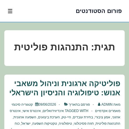
פורום הסטודנטים
לג
תפרי
תוכן
אשי
תגית:
התנהגות פוליטית
פוליטיקה ארגונית וניהול משאבי
אנוש: טיפולוגיה והניסיון הישראלי
מאת
ADMIN
פורסם בתאריך
09/06/2026
קטגוריה
סיכומי
מאמרים אקדמיים
TAGGED WITH
אינדיווידואליזם
,
אינטרס אישי
,
אינטרס
ארגוני
,
אמון ציבורי
,
בחירת עובדים
,
היי-טק
,
הערכת ביצועים
,
השפעה ארגונית
,
התנהגות פוליטית
,
חוזה פסיכולוגי
,
טיפולוגיה
,
טקטיקות השפעה
,
ישראל
,
כוח