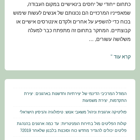
כתחום ייחודי של יחסים בינאישיים במקום העבודה,
שמאפייניו המרכזיים הם נכונותם של אנשים לעשות שימוש
בכוח כדי להשפיע על אחרים ולקדם אינטרסים אישיים או
קבוצתיים. המחקר בתחום זה מתפתח כבר למעלה
משלושה עשורים, …
פוליטיקה
קרא עוד "
ארגונית
וניהול
משאבי
אנוש:
המודל המרכיבי הדינמי של יצירתיות וחדשנות בארגונים: יצירת
טיפולוגיה
התקדמות, יצירת משמעות
והניסיון
פוליטיקה ארגונית וניהול משאבי אנוש: טיפולוגיה והניסיון הישראלי
הישראלי
קולות הפליטים מול בחירות הומניטריות: עד כמה ארגונים בהנהגת
פליטים יכולים להגדיר מחדש כוח וסוכנות בלבנון שלאחר 2019?