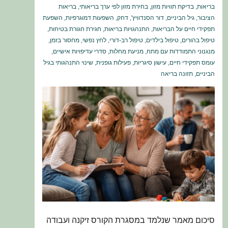
בריאות
,
בדיקת תוויות מזון
,
בחירת מזון לפי ערך בריאותי
,
בריאות
הציבור
,
גיל הביניים
,
דור הסנדוויץ'
,
דחק
,
השפעות דמוגרפיות
,
השפעת
תפקידי חיים על הבריאות
,
התנהגויות בריאות
,
חגירת חגורת בטיחות
,
טיפול בהורים
,
טיפול בילדים
,
טיפול רב-דורי
,
לחץ נפשי
,
מחסור בזמן
,
מנגנוני התמודדות עם מתח
,
מניעת מחלות
,
סדרי עדיפויות אישיים
,
עומס תפקידי חיים
,
עישון סיגריות
,
פעילות גופנית
,
שינוי התנהגותי בגיל
הביניים
,
תזונה בריאה
סיכום מאמר שנלמד במסגרת הקורס זיקנה ועבודה