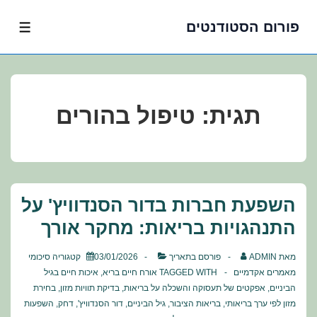
פורום הסטודנטים
לג
תפרי
תוכן
אשי
תגית:
טיפול בהורים
השפעת חברות בדור הסנדוויץ' על
התנהגויות בריאות: מחקר אורך
מאת
ADMIN
פורסם בתאריך
03/01/2026
קטגוריה
סיכומי
מאמרים אקדמיים
TAGGED WITH
אורח חיים בריא
,
איכות חיים בגיל
הביניים
,
אפקטים של תעסוקה והשכלה על בריאות
,
בדיקת תוויות מזון
,
בחירת
מזון לפי ערך בריאותי
,
בריאות הציבור
,
גיל הביניים
,
דור הסנדוויץ'
,
דחק
,
השפעות