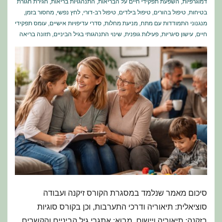
דמוגרפיות
,
השפעת תפקידי חיים על הבריאות
,
התנהגויות בריאות
,
חגירת חגורת
בטיחות
,
טיפול בהורים
,
טיפול בילדים
,
טיפול רב-דורי
,
לחץ נפשי
,
מחסור בזמן
,
מנגנוני התמודדות עם מתח
,
מניעת מחלות
,
סדרי עדיפויות אישיים
,
עומס תפקידי
חיים
,
עישון סיגריות
,
פעילות גופנית
,
שינוי התנהגותי בגיל הביניים
,
תזונה בריאה
סיכום מאמר שנלמד במסגרת הקורס זיקנה ועבודה
סוציאלית: תיאוריה ודרכי התערבות, וכן בקורס סוגיות
בזקנה: תיאוריה ויישום. מבוא: אתגרי גיל הביניים והקשרים