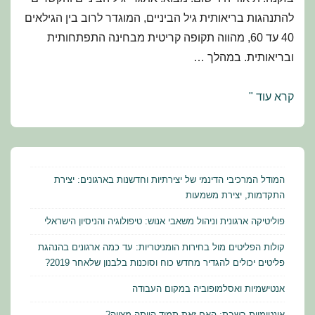
להתנהגות בריאותית גיל הביניים, המוגדר לרוב בין הגילאים
40 עד 60, מהווה תקופה קריטית מבחינה התפתחותית
ובריאותית. במהלך …
השפעת
קרא עוד "
חברות
בדור
הסנדוויץ'
על
המודל המרכיבי הדינמי של יצירתיות וחדשנות בארגונים: יצירת
התנהגויות
התקדמות, יצירת משמעות
בריאות:
פוליטיקה ארגונית וניהול משאבי אנוש: טיפולוגיה והניסיון הישראלי
מחקר
קולות הפליטים מול בחירות הומניטריות: עד כמה ארגונים בהנהגת
אורך
פליטים יכולים להגדיר מחדש כוח וסוכנות בלבנון שלאחר 2019?
אנטישמיות ואסלמופוביה במקום העבודה
אינטימיות בשבת: האם זאת תמיד הייתה מצווה?