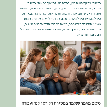
בריאות
,
בדיקת תוויות מזון
,
בחירת מזון לפי ערך בריאותי
,
בריאות
הציבור
,
גיל הביניים
,
דור הסנדוויץ'
,
דחק
,
השפעות דמוגרפיות
,
השפעת
תפקידי חיים על הבריאות
,
התנהגויות בריאות
,
חגירת חגורת בטיחות
,
טיפול בהורים
,
טיפול בילדים
,
טיפול רב-דורי
,
לחץ נפשי
,
מחסור בזמן
,
מנגנוני התמודדות עם מתח
,
מניעת מחלות
,
סדרי עדיפויות אישיים
,
עומס תפקידי חיים
,
עישון סיגריות
,
פעילות גופנית
,
שינוי התנהגותי בגיל
הביניים
,
תזונה בריאה
סיכום מאמר שנלמד במסגרת הקורס זיקנה ועבודה