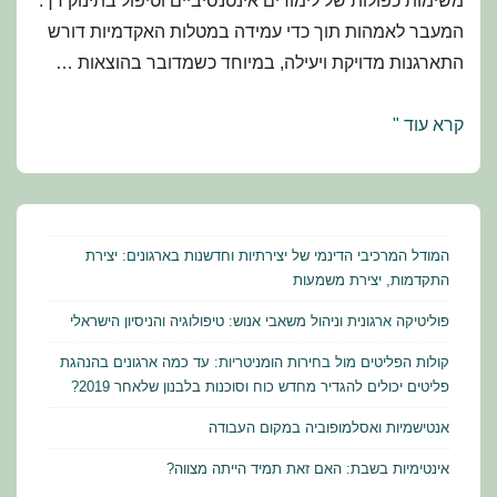
משימות כפולות של לימודים אינטנסיביים וטיפול בתינוק רך.
המעבר לאמהות תוך כדי עמידה במטלות האקדמיות דורש
התארגנות מדויקת ויעילה, במיוחד כשמדובר בהוצאות …
רשימת
קרא עוד "
ציוד
לתינוק
המודל המרכיבי הדינמי של יצירתיות וחדשנות בארגונים: יצירת
התקדמות, יצירת משמעות
פוליטיקה ארגונית וניהול משאבי אנוש: טיפולוגיה והניסיון הישראלי
קולות הפליטים מול בחירות הומניטריות: עד כמה ארגונים בהנהגת
פליטים יכולים להגדיר מחדש כוח וסוכנות בלבנון שלאחר 2019?
אנטישמיות ואסלמופוביה במקום העבודה
אינטימיות בשבת: האם זאת תמיד הייתה מצווה?