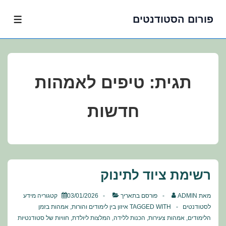
פורום הסטודנטים
לג
תפרי
תוכן
אשי
תגית:
טיפים לאמהות
חדשות
רשימת ציוד לתינוק
מאת
ADMIN
פורסם בתאריך
03/01/2026
קטגוריה
מידע
לסטודנטים
TAGGED WITH
איזון בין לימודים והורות
,
אמהות בזמן
הלימודים
,
אמהות צעירות
,
הכנות ללידה
,
המלצות ליולדת
,
חוויות של סטודנטיות