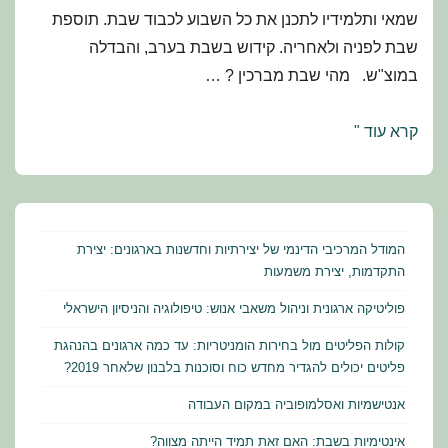
שמאי ותלמידיו לתכנן את כל השבוע לכבוד שבת. תוספת
שבת לפניה ולאחריה. קידוש בשבת בערב, והבדלה
במוצ"ש. מהי שבת מברכין ? …
מועדי
קרא עוד "
ישראל
–
תלמוד
הלכה
המודל המרכיבי הדינמי של יצירתיות וחדשנות בארגונים: יצירת
ומנהג:
התקדמות, יצירת משמעות
שחזורים
פוליטיקה ארגונית וניהול משאבי אנוש: טיפולוגיה והניסיון הישראלי
ושאלות
קולות הפליטים מול בחירות הומניטריות: עד כמה ארגונים בהנהגת
למבחן
פליטים יכולים להגדיר מחדש כוח וסוכנות בלבנון שלאחר 2019?
אנטישמיות ואסלמופוביה במקום העבודה
אינטימיות בשבת: האם זאת תמיד הייתה מצווה?