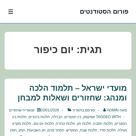
פורום הסטודנטים
לג
תפרי
תוכן
אשי
תגית:
יום כיפור
מועדי ישראל – תלמוד הלכה
ומנהג: שחזורים ושאלות למבחן
מאת
ADMIN
פורסם בתאריך
03/01/2026
קטגוריה
שחזורים
TAGGED WITH
אפיקומן
,
בין המצרים
,
הבדלה
,
הלכות ביכורים
,
הלכות בין
המצרים
,
הלכות הסבה
,
הלכות חג
,
הלכות טהרה
,
הלכות יום טוב
,
הלכות מקרא
מגילה
,
הלכות סדר
,
הלכות שבת
,
המקדש
,
הסתר פנים
,
חג השבועות
,
חמץ
,
חמץ