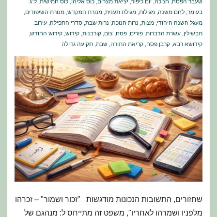
שעבר הפסח
,
חנוכה
,
יום כיפור
,
יציאת מצרים
,
כוס אליהו
,
כוס חמישית
,
ל"ג
בעומר
,
לחם משנה
,
מגילות
,
מגילת תענית
,
מנורת המקדש
,
מנורת השיפודים
,
מעגל השנה היהודי
,
מצות
,
נרות חנוכה
,
נרות שבת
,
סדרי התפילה
,
עירוב
תבשילין
,
עשרת הדברות
,
פורים
,
פסח
,
צום
,
קורבנות
,
קידוש
,
קידוש החודש
,
קידושא רבא
,
קרבן פסח
,
קריאת התורה
,
שבת
,
תקיעה גדולה
שחזורים, התשובות הנכונות מודגשות "זכור ושמור" – זכרהו
מלפניו ושמרהו לאחריו", משפט זה מתייחס ל: מנהגם של