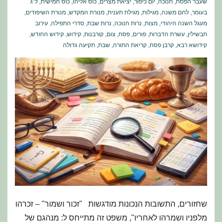
שעבר הפסח
,
חנוכה
,
יום כיפור
,
יציאת מצרים
,
כוס אליהו
,
כוס חמישית
,
ל"ג
בעומר
,
לחם משנה
,
מגילות
,
מגילת תענית
,
מנורת המקדש
,
מנורת השיפודים
,
מעגל השנה היהודי
,
מצות
,
נרות חנוכה
,
נרות שבת
,
סדרי התפילה
,
עירוב
תבשילין
,
עשרת הדברות
,
פורים
,
פסח
,
צום
,
קורבנות
,
קידוש
,
קידוש החודש
,
קידושא רבא
,
קרבן פסח
,
קריאת התורה
,
שבת
,
תקיעה גדולה
שחזורים, התשובות הנכונות מודגשות "זכור ושמור" – זכרהו
מלפניו ושמרהו לאחריו", משפט זה מתייחס ל: מנהגם של