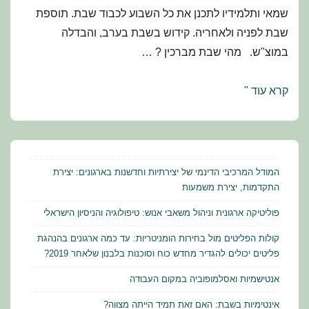
שמאי ותלמידיו לתכנן את כל השבוע לכבוד שבת. תוספת
שבת לפניה ולאחריה. קידוש בשבת בערב, והבדלה
במוצ"ש. מהי שבת מברכין ? …
מועדי
קרא עוד "
ישראל
–
תלמוד
הלכה
המודל המרכיבי הדינמי של יצירתיות וחדשנות בארגונים: יצירת
ומנהג:
התקדמות, יצירת משמעות
שחזורים
פוליטיקה ארגונית וניהול משאבי אנוש: טיפולוגיה והניסיון הישראלי
ושאלות
קולות הפליטים מול בחירות הומניטריות: עד כמה ארגונים בהנהגת
למבחן
פליטים יכולים להגדיר מחדש כוח וסוכנות בלבנון שלאחר 2019?
אנטישמיות ואסלמופוביה במקום העבודה
אינטימיות בשבת: האם זאת תמיד הייתה מצווה?