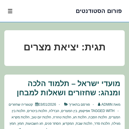
פורום הסטודנטים
לג
תפרי
תוכן
אשי
תגית:
יציאת מצרים
מועדי ישראל – תלמוד הלכה
ומנהג: שחזורים ושאלות למבחן
מאת
ADMIN
פורסם בתאריך
03/01/2026
קטגוריה
שחזורים
TAGGED WITH
אפיקומן
,
בין המצרים
,
הבדלה
,
הלכות ביכורים
,
הלכות בין
המצרים
,
הלכות הסבה
,
הלכות חג
,
הלכות טהרה
,
הלכות יום טוב
,
הלכות מקרא
מגילה
,
הלכות סדר
,
הלכות שבת
,
המקדש
,
הסתר פנים
,
חג השבועות
,
חמץ
,
חמץ