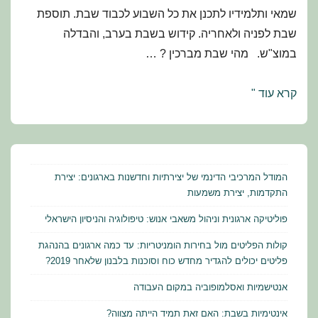
שמאי ותלמידיו לתכנן את כל השבוע לכבוד שבת. תוספת
שבת לפניה ולאחריה. קידוש בשבת בערב, והבדלה
במוצ"ש. מהי שבת מברכין ? …
מועדי
קרא עוד "
ישראל
–
תלמוד
הלכה
המודל המרכיבי הדינמי של יצירתיות וחדשנות בארגונים: יצירת
ומנהג:
התקדמות, יצירת משמעות
שחזורים
פוליטיקה ארגונית וניהול משאבי אנוש: טיפולוגיה והניסיון הישראלי
ושאלות
קולות הפליטים מול בחירות הומניטריות: עד כמה ארגונים בהנהגת
למבחן
פליטים יכולים להגדיר מחדש כוח וסוכנות בלבנון שלאחר 2019?
אנטישמיות ואסלמופוביה במקום העבודה
אינטימיות בשבת: האם זאת תמיד הייתה מצווה?