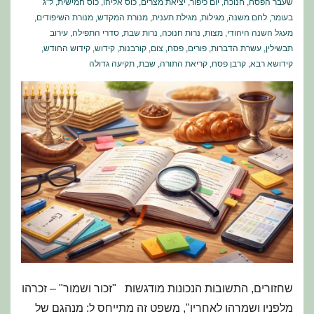
שעבר הפסח
,
חנוכה
,
יום כיפור
,
יציאת מצרים
,
כוס אליהו
,
כוס חמישית
,
ל"ג
בעומר
,
לחם משנה
,
מגילות
,
מגילת תענית
,
מנורת המקדש
,
מנורת השיפודים
,
מעגל השנה היהודי
,
מצות
,
נרות חנוכה
,
נרות שבת
,
סדרי התפילה
,
עירוב
תבשילין
,
עשרת הדברות
,
פורים
,
פסח
,
צום
,
קורבנות
,
קידוש
,
קידוש החודש
,
קידושא רבא
,
קרבן פסח
,
קריאת התורה
,
שבת
,
תקיעה גדולה
שחזורים, התשובות הנכונות מודגשות "זכור ושמור" – זכרהו
מלפניו ושמרהו לאחריו", משפט זה מתייחס ל: מנהגם של