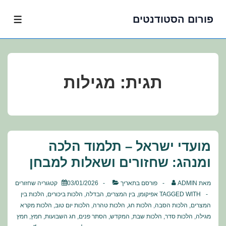
פורום הסטודנטים
לג
תפרי
תוכן
אשי
תגית:
מגילות
מועדי ישראל – תלמוד הלכה
ומנהג: שחזורים ושאלות למבחן
מאת
ADMIN
פורסם בתאריך
03/01/2026
קטגוריה
שחזורים
TAGGED WITH
אפיקומן
,
בין המצרים
,
הבדלה
,
הלכות ביכורים
,
הלכות בין
המצרים
,
הלכות הסבה
,
הלכות חג
,
הלכות טהרה
,
הלכות יום טוב
,
הלכות מקרא
מגילה
,
הלכות סדר
,
הלכות שבת
,
המקדש
,
הסתר פנים
,
חג השבועות
,
חמץ
,
חמץ