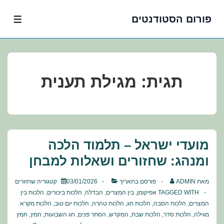
פורום הסטודנטים
לג
תפרי
תוכן
אשי
תגית:
מגילת תענית
מועדי ישראל – תלמוד הלכה
ומנהג: שחזורים ושאלות למבחן
מאת
ADMIN
פורסם בתאריך
03/01/2026
קטגוריה
שחזורים
TAGGED WITH
אפיקומן
,
בין המצרים
,
הבדלה
,
הלכות ביכורים
,
הלכות בין
המצרים
,
הלכות הסבה
,
הלכות חג
,
הלכות טהרה
,
הלכות יום טוב
,
הלכות מקרא
מגילה
,
הלכות סדר
,
הלכות שבת
,
המקדש
,
הסתר פנים
,
חג השבועות
,
חמץ
,
חמץ