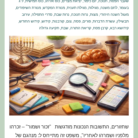
שעבר הפסח
,
חנוכה
,
יום כיפור
,
יציאת מצרים
,
כוס אליהו
,
כוס חמישית
,
ל"ג
בעומר
,
לחם משנה
,
מגילות
,
מגילת תענית
,
מנורת המקדש
,
מנורת השיפודים
,
מעגל השנה היהודי
,
מצות
,
נרות חנוכה
,
נרות שבת
,
סדרי התפילה
,
עירוב
תבשילין
,
עשרת הדברות
,
פורים
,
פסח
,
צום
,
קורבנות
,
קידוש
,
קידוש החודש
,
קידושא רבא
,
קרבן פסח
,
קריאת התורה
,
שבת
,
תקיעה גדולה
שחזורים, התשובות הנכונות מודגשות "זכור ושמור" – זכרהו
מלפניו ושמרהו לאחריו", משפט זה מתייחס ל: מנהגם של