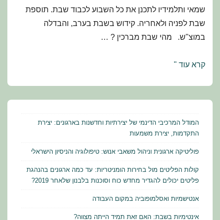
שמאי ותלמידיו לתכנן את כל השבוע לכבוד שבת. תוספת
שבת לפניה ולאחריה. קידוש בשבת בערב, והבדלה
במוצ"ש. מהי שבת מברכין ? …
מועדי
קרא עוד "
ישראל
–
תלמוד
הלכה
המודל המרכיבי הדינמי של יצירתיות וחדשנות בארגונים: יצירת
ומנהג:
התקדמות, יצירת משמעות
שחזורים
פוליטיקה ארגונית וניהול משאבי אנוש: טיפולוגיה והניסיון הישראלי
ושאלות
קולות הפליטים מול בחירות הומניטריות: עד כמה ארגונים בהנהגת
למבחן
פליטים יכולים להגדיר מחדש כוח וסוכנות בלבנון שלאחר 2019?
אנטישמיות ואסלמופוביה במקום העבודה
אינטימיות בשבת: האם זאת תמיד הייתה מצווה?