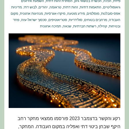
פיזית
,
הכלה
,
הכשרה בנושאי גיוון
,
הסתרת זהות דתית
,
השפעת אירועים
גיאופוליטיים
,
התאמות דתיות
,
זהות דתית
,
טראומה
,
יהודים
,
לבוש דתי
,
מדיניות
אפס-סובלנות
,
מוסלמים
,
מידע מוטעה
,
מיקרו-אגרסיות
,
מנהיגות ארגונית
,
מקום
העבודה
,
מרחבים בטוחים
,
סולידריות
,
סטריאוטיפים
,
סכסוך ישראל-עזה
,
פחד
ובטיחות
,
קהילה
,
רשתות חברתיות
,
שנאה
,
תמיכה ארגונית
רקע והקשר בדצמבר 2023 פורסמו ממצאי מחקר רחב
היקף שבחן ביטוי דתי ואפליה במקום העבודה. המחקר,