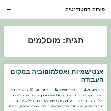
פורום הסטודנטים
לג
תפרי
תוכן
אשי
תגית:
מוסלמים
אנטישמיות ואסלמופוביה במקום
העבודה
מאת
ADMIN
פורסם בתאריך
18/03/2026
קטגוריה
סיכומי
מאמרים אקדמיים
TAGGED WITH
אמון בארגון
,
אנטישמיות
,
אסלמופוביה
,
אפליה דתית
,
ביטוי דתי
,
ביקורות גיוון
,
בריאות נפשית
,
גיוון
,
דיאלוג בין-תרבותי
,
דיווח על אפליה
,
דת ועבודה
,
הדרה חברתית
,
הטרדה
,
הטרדה מילולית
,
הטרדה