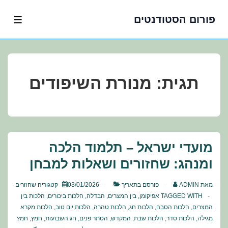
פורום הסטודנטים
לג
תפרי
תוכן
אשי
תגית:
מנורת השיפודים
מועדי ישראל – תלמוד הלכה
ומנהג: שחזורים ושאלות למבחן
מאת
ADMIN
פורסם בתאריך
03/01/2026
קטגוריה
שחזורים
TAGGED WITH
אפיקומן
,
בין המצרים
,
הבדלה
,
הלכות ביכורים
,
הלכות בין
המצרים
,
הלכות הסבה
,
הלכות חג
,
הלכות טהרה
,
הלכות יום טוב
,
הלכות מקרא
מגילה
,
הלכות סדר
,
הלכות שבת
,
המקדש
,
הסתר פנים
,
חג השבועות
,
חמץ
,
חמץ