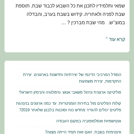
שמאי ותלמידיו לתכנן את כל השבוע לכבוד שבת. תוספת
שבת לפניה ולאחריה. קידוש בשבת בערב, והבדלה
במוצ"ש. מהי שבת מברכין ? …
מועדי
קרא עוד "
ישראל
–
תלמוד
הלכה
המודל המרכיבי הדינמי של יצירתיות וחדשנות בארגונים: יצירת
ומנהג:
התקדמות, יצירת משמעות
שחזורים
פוליטיקה ארגונית וניהול משאבי אנוש: טיפולוגיה והניסיון הישראלי
ושאלות
קולות הפליטים מול בחירות הומניטריות: עד כמה ארגונים בהנהגת
למבחן
פליטים יכולים להגדיר מחדש כוח וסוכנות בלבנון שלאחר 2019?
אנטישמיות ואסלמופוביה במקום העבודה
אינטימיות בשבת: האם זאת תמיד הייתה מצווה?