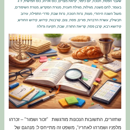
שעבר הפסח
,
חנוכה
,
יום כיפור
,
יציאת מצרים
,
כוס אליהו
,
כוס חמישית
,
ל"ג
בעומר
,
לחם משנה
,
מגילות
,
מגילת תענית
,
מנורת המקדש
,
מנורת השיפודים
,
מעגל השנה היהודי
,
מצות
,
נרות חנוכה
,
נרות שבת
,
סדרי התפילה
,
עירוב
תבשילין
,
עשרת הדברות
,
פורים
,
פסח
,
צום
,
קורבנות
,
קידוש
,
קידוש החודש
,
קידושא רבא
,
קרבן פסח
,
קריאת התורה
,
שבת
,
תקיעה גדולה
שחזורים, התשובות הנכונות מודגשות "זכור ושמור" – זכרהו
מלפניו ושמרהו לאחריו", משפט זה מתייחס ל: מנהגם של