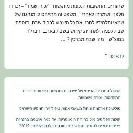
שחזורים, התשובות הנכונות מודגשות "זכור ושמור" – זכרהו
מלפניו ושמרהו לאחריו", משפט זה מתייחס ל: מנהגם של
שמאי ותלמידיו לתכנן את כל השבוע לכבוד שבת. תוספת
שבת לפניה ולאחריה. קידוש בשבת בערב, והבדלה
במוצ"ש. מהי שבת מברכין ? …
מועדי
קרא עוד "
ישראל
–
תלמוד
הלכה
המודל המרכיבי הדינמי של יצירתיות וחדשנות בארגונים: יצירת
ומנהג:
התקדמות, יצירת משמעות
שחזורים
פוליטיקה ארגונית וניהול משאבי אנוש: טיפולוגיה והניסיון הישראלי
ושאלות
קולות הפליטים מול בחירות הומניטריות: עד כמה ארגונים בהנהגת
למבחן
פליטים יכולים להגדיר מחדש כוח וסוכנות בלבנון שלאחר 2019?