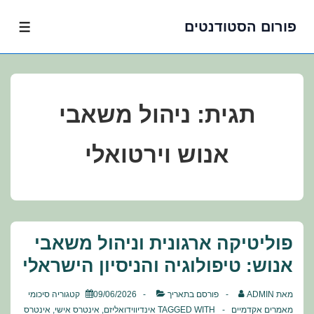
פורום הסטודנטים
לג
תפרי
תוכן
אשי
תגית:
ניהול משאבי
אנוש וירטואלי
פוליטיקה ארגונית וניהול משאבי
אנוש: טיפולוגיה והניסיון הישראלי
מאת
ADMIN
פורסם בתאריך
09/06/2026
קטגוריה
סיכומי
מאמרים אקדמיים
TAGGED WITH
אינדיווידואליזם
,
אינטרס אישי
,
אינטרס