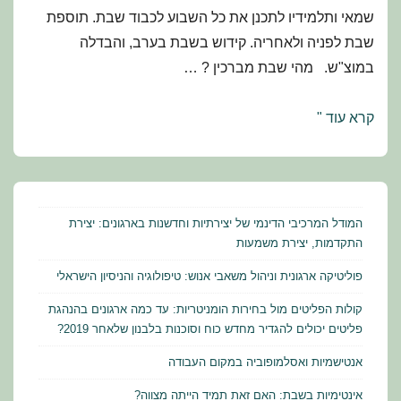
שמאי ותלמידיו לתכנן את כל השבוע לכבוד שבת. תוספת
שבת לפניה ולאחריה. קידוש בשבת בערב, והבדלה
במוצ"ש. מהי שבת מברכין ? …
מועדי
קרא עוד "
ישראל
–
תלמוד
הלכה
המודל המרכיבי הדינמי של יצירתיות וחדשנות בארגונים: יצירת
ומנהג:
התקדמות, יצירת משמעות
שחזורים
פוליטיקה ארגונית וניהול משאבי אנוש: טיפולוגיה והניסיון הישראלי
ושאלות
קולות הפליטים מול בחירות הומניטריות: עד כמה ארגונים בהנהגת
למבחן
פליטים יכולים להגדיר מחדש כוח וסוכנות בלבנון שלאחר 2019?
אנטישמיות ואסלמופוביה במקום העבודה
אינטימיות בשבת: האם זאת תמיד הייתה מצווה?