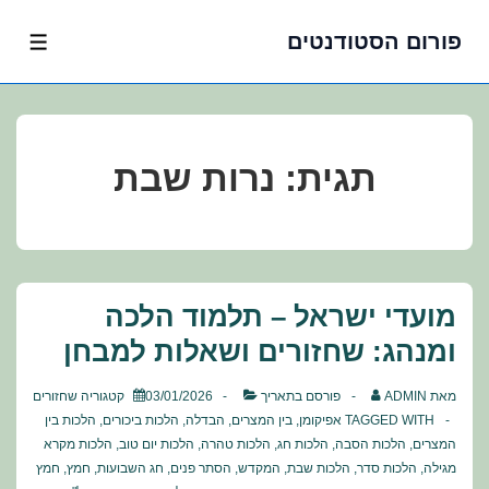
פורום הסטודנטים
לג
תפרי
תוכן
אשי
תגית:
נרות שבת
מועדי ישראל – תלמוד הלכה
ומנהג: שחזורים ושאלות למבחן
מאת
ADMIN
פורסם בתאריך
03/01/2026
קטגוריה
שחזורים
TAGGED WITH
אפיקומן
,
בין המצרים
,
הבדלה
,
הלכות ביכורים
,
הלכות בין
המצרים
,
הלכות הסבה
,
הלכות חג
,
הלכות טהרה
,
הלכות יום טוב
,
הלכות מקרא
מגילה
,
הלכות סדר
,
הלכות שבת
,
המקדש
,
הסתר פנים
,
חג השבועות
,
חמץ
,
חמץ