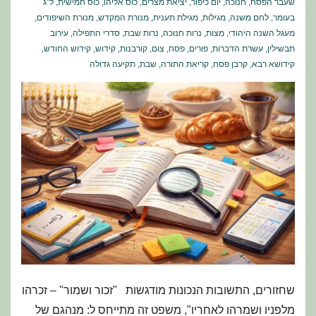
שעבר הפסח
,
חנוכה
,
יום כיפור
,
יציאת מצרים
,
כוס אליהו
,
כוס חמישית
,
ל"ג
בעומר
,
לחם משנה
,
מגילות
,
מגילת תענית
,
מנורת המקדש
,
מנורת השיפודים
,
מעגל השנה היהודי
,
מצות
,
נרות חנוכה
,
נרות שבת
,
סדרי התפילה
,
עירוב
תבשילין
,
עשרת הדברות
,
פורים
,
פסח
,
צום
,
קורבנות
,
קידוש
,
קידוש החודש
,
קידושא רבא
,
קרבן פסח
,
קריאת התורה
,
שבת
,
תקיעה גדולה
שחזורים, התשובות הנכונות מודגשות "זכור ושמור" – זכרהו
מלפניו ושמרהו לאחריו", משפט זה מתייחס ל: מנהגם של