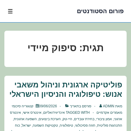
פורום הסטודנטים
לג
תפרי
תוכן
אשי
תגית:
סיפוק מיידי
פוליטיקה ארגונית וניהול משאבי
אנוש: טיפולוגיה והניסיון הישראלי
מאת
ADMIN
פורסם בתאריך
09/06/2026
קטגוריה
סיכומי
מאמרים אקדמיים
TAGGED WITH
אינדיווידואליזם
,
אינטרס אישי
,
אינטרס
ארגוני
,
אמון ציבורי
,
בחירת עובדים
,
היי-טק
,
הערכת ביצועים
,
השפעה ארגונית
,
התנהגות פוליטית
,
חוזה פסיכולוגי
,
טיפולוגיה
,
טקטיקות השפעה
,
ישראל
,
כוח