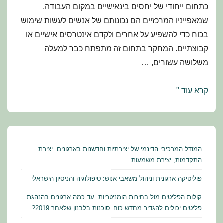
כתחום ייחודי של יחסים בינאישיים במקום העבודה,
שמאפייניו המרכזיים הם נכונותם של אנשים לעשות שימוש
בכוח כדי להשפיע על אחרים ולקדם אינטרסים אישיים או
קבוצתיים. המחקר בתחום זה מתפתח כבר למעלה
משלושה עשורים, …
פוליטיקה
קרא עוד "
ארגונית
וניהול
משאבי
אנוש:
המודל המרכיבי הדינמי של יצירתיות וחדשנות בארגונים: יצירת
טיפולוגיה
התקדמות, יצירת משמעות
והניסיון
פוליטיקה ארגונית וניהול משאבי אנוש: טיפולוגיה והניסיון הישראלי
הישראלי
קולות הפליטים מול בחירות הומניטריות: עד כמה ארגונים בהנהגת
פליטים יכולים להגדיר מחדש כוח וסוכנות בלבנון שלאחר 2019?