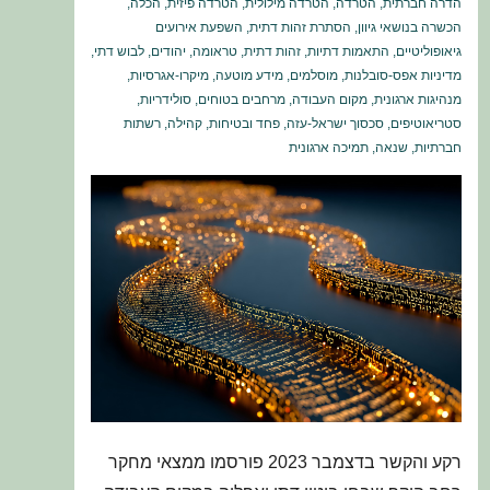
הדרה חברתית
,
הטרדה
,
הטרדה מילולית
,
הטרדה פיזית
,
הכלה
,
הכשרה בנושאי גיוון
,
הסתרת זהות דתית
,
השפעת אירועים
גיאופוליטיים
,
התאמות דתיות
,
זהות דתית
,
טראומה
,
יהודים
,
לבוש דתי
,
מדיניות אפס-סובלנות
,
מוסלמים
,
מידע מוטעה
,
מיקרו-אגרסיות
,
מנהיגות ארגונית
,
מקום העבודה
,
מרחבים בטוחים
,
סולידריות
,
סטריאוטיפים
,
סכסוך ישראל-עזה
,
פחד ובטיחות
,
קהילה
,
רשתות
חברתיות
,
שנאה
,
תמיכה ארגונית
רקע והקשר בדצמבר 2023 פורסמו ממצאי מחקר