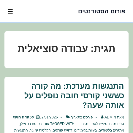
פורום הסטודנטים
לג
תפרי
תוכן
אשי
תגית:
עבודה סוציאלית
התנגשות מערכת: מה קורה
כששני קורסי חובה נופלים על
אותה שעה?
מאת
ADMIN
פורסם בתאריך
02/01/2026
קטגוריה
חוויות
סטודנטים
,
טיפים לסטודנטים
TAGGED WITH
אוניברסיטת בר אילן
,
אתגרים בלימודים
,
בעיות בלימודים
,
דחיית קורסים
,
הקלטות שיעור
,
התנגשות