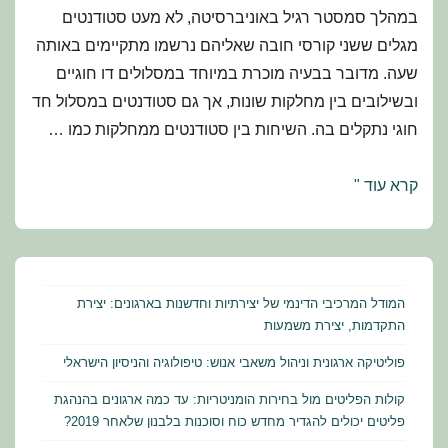
במהלך סמסטר רגיל באוניברסיטה, לא מעט סטודנטים
מגלים ששני קורסי חובה שאליהם נרשמו מתקיימים באותה
שעה. מדובר בבעיה מוכרת במיוחד במסלולים דו חוגיים
ובשילובים בין מחלקות שונות, אך גם סטודנטים במסלול חד
חוגי נתקלים בה. השיחות בין סטודנטים ממחלקות כמו …
התנגשות
קרא עוד "
מערכת:
מה
קורה
כששני
המודל המרכיבי הדינמי של יצירתיות וחדשנות בארגונים: יצירת
קורסי
התקדמות, יצירת משמעות
חובה
פוליטיקה ארגונית וניהול משאבי אנוש: טיפולוגיה והניסיון הישראלי
נופלים
קולות הפליטים מול בחירות הומניטריות: עד כמה ארגונים בהנהגת
על
פליטים יכולים להגדיר מחדש כוח וסוכנות בלבנון שלאחר 2019?
אותה