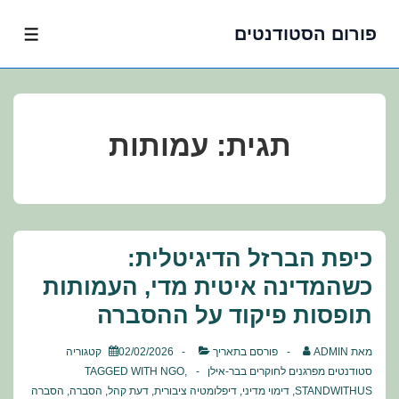
פורום הסטודנטים
לג
תפרי
תוכן
אשי
תגית:
עמותות
כיפת הברזל הדיגיטלית:
כשהמדינה איטית מדי, העמותות
תופסות פיקוד על ההסברה
מאת
ADMIN
פורסם בתאריך
02/02/2026
קטגוריה
סטודנטים מפרגנים לחוקרים בבר-אילן
,
NGO
TAGGED WITH
STANDWITHUS
,
דימוי מדיני
,
דיפלומטיה ציבורית
,
דעת קהל
,
הסברה
,
הסברה