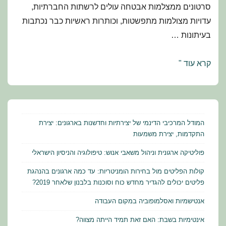
סרטונים ממצלמות אבטחה עולים לרשתות החברתיות,
עדויות מצולמות מתפשטות, וכותרות ראשיות כבר נכתבות
בעיתונות …
כיפת
קרא עוד "
הברזל
הדיגיטלית:
כשהמדינה
איטית
המודל המרכיבי הדינמי של יצירתיות וחדשנות בארגונים: יצירת
מדי,
התקדמות, יצירת משמעות
העמותות
פוליטיקה ארגונית וניהול משאבי אנוש: טיפולוגיה והניסיון הישראלי
תופסות
קולות הפליטים מול בחירות הומניטריות: עד כמה ארגונים בהנהגת
פיקוד
פליטים יכולים להגדיר מחדש כוח וסוכנות בלבנון שלאחר 2019?
על
אנטישמיות ואסלמופוביה במקום העבודה
ההסברה
אינטימיות בשבת: האם זאת תמיד הייתה מצווה?