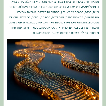
בהנהגת
אפליה דתית
,
ביטוי דתי
,
ביקורות גיוון
,
בריאות נפשית
,
גיוון
,
דיאלוג בין-תרבותי
,
דיווח על אפליה
,
דת ועבודה
,
הדרה חברתית
,
הטרדה
,
הטרדה מילולית
,
הטרדה
פליטים
פיזית
,
הכלה
,
הכשרה בנושאי גיוון
,
הסתרת זהות דתית
,
השפעת אירועים
יכולים
גיאופוליטיים
,
התאמות דתיות
,
זהות דתית
,
טראומה
,
יהודים
,
לבוש דתי
,
מדיניות
להגדיר
אפס-סובלנות
,
מוסלמים
,
מידע מוטעה
,
מיקרו-אגרסיות
,
מנהיגות ארגונית
,
מקום
העבודה
,
מרחבים בטוחים
,
סולידריות
,
סטריאוטיפים
,
סכסוך ישראל-עזה
,
פחד
מחדש
ובטיחות
,
קהילה
,
רשתות חברתיות
,
שנאה
,
תמיכה ארגונית
כוח
וסוכנות
בלבנון
שלאחר
2019?