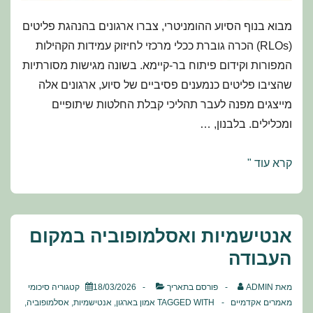
מבוא בנוף הסיוע ההומניטרי, צברו ארגונים בהנהגת פליטים
(RLOs) הכרה גוברת ככלי מרכזי לחיזוק עמידות הקהילות
המפורות וקידום פיתוח בר-קיימא. בשונה מגישות מסורתיות
שהציבו פליטים כנמענים פסיביים של סיוע, ארגונים אלה
מייצגים מפנה לעבר תהליכי קבלת החלטות שיתופיים
ומכלילים. בלבנון, …
קולות
קרא עוד "
הפליטים
מול
בחירות
אנטישמיות ואסלמופוביה במקום
הומניטריות:
העבודה
עד
כמה
מאת
ADMIN
פורסם בתאריך
18/03/2026
קטגוריה
סיכומי
ארגונים
מאמרים אקדמיים
TAGGED WITH
אמון בארגון
,
אנטישמיות
,
אסלמופוביה
,