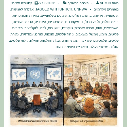
מאת
ADMIN
פורסם בתאריך
27/03/2026
קטגוריה
סיכומי
מאמרים אקדמיים
UNRWA
,
UNHCR
TAGGED WITH
,
אג'נדה לאנושות
,
אוטונומיה
,
ארגונים בהנהגת פליטים
,
ארגונים בינלאומיים
,
בחירות הומניטריות
,
בניית יכולות
,
גלובל נורת'
,
דינמיקות כוח
,
הומניטריות
,
היררכיה
,
הכרה
,
העצמה
,
השתתפות
,
זהות
,
חברה אזרחית
,
טוקניזם
,
ייצוג
,
כוח
,
לבנון
,
לוקליזציה
,
מדיניות
פליטים
,
מימון
,
ממשל
,
משאבים
,
ניהול פליטים
,
סוכנות
,
סורים
,
עמדתיות
,
עקירה
,
פליטים
,
פלסטינים
,
פערי כוח
,
צמתי זהות
,
קבלת החלטות
,
קהילה
,
קולות פליטים
,
שוליות
,
שיתוף פעולה
,
תיאוריית העצמה
,
תלות