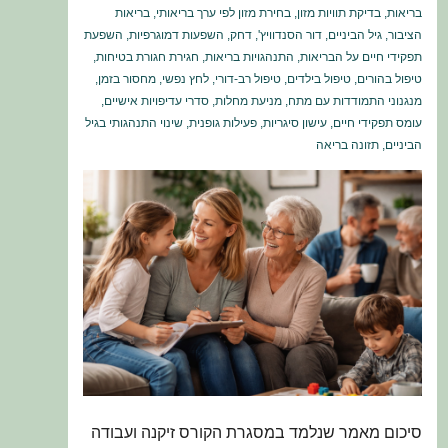
בריאות
,
בדיקת תוויות מזון
,
בחירת מזון לפי ערך בריאותי
,
בריאות
הציבור
,
גיל הביניים
,
דור הסנדוויץ'
,
דחק
,
השפעות דמוגרפיות
,
השפעת
תפקידי חיים על הבריאות
,
התנהגויות בריאות
,
חגירת חגורת בטיחות
,
טיפול בהורים
,
טיפול בילדים
,
טיפול רב-דורי
,
לחץ נפשי
,
מחסור בזמן
,
מנגנוני התמודדות עם מתח
,
מניעת מחלות
,
סדרי עדיפויות אישיים
,
עומס תפקידי חיים
,
עישון סיגריות
,
פעילות גופנית
,
שינוי התנהגותי בגיל
הביניים
,
תזונה בריאה
סיכום מאמר שנלמד במסגרת הקורס זיקנה ועבודה