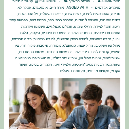
מאת
ADMIN
פורסם בתאריך
25/01/2026
קטגוריה
סיכומי
מאמרים אקדמיים
TAGGED WITH
אורח חיים
,
אינסטגרם
,
אכילה לא
סדירה
,
אסטרטגיות למידה
,
בעיות שינה
,
בריאות דיגיטלית
,
גיל ההתבגרות
,
דחיית משימות
,
הישגים לימודיים
,
הסברה בבתי ספר
,
הסחת דעת
,
הפרעות קשב
וריכוז
,
הרגלי למידה
,
הרגלי שימוש
,
הרגלים טכנולוגיים
,
השפעה אקדמית
,
התמכרות דיגיטלית
,
התמכרות למדיה
,
התערבות חינוכית
,
טיקטוק
,
טלגרם
,
יוטיוב
,
ירידה בהישגים
,
למידה בעידן הדיגיטלי
,
למידה עצמאית
,
מדיה חברתית
,
ניהול זמן אפקטיבי
,
ניהול עצמי
,
סנאפצ'ט
,
פומודורו
,
פייסבוק
,
פיקוח הורי
,
ציון
ממוצע
,
קבוצות לימוד
,
ריכוז בלמידה
,
רשתות חברתיות
,
שיטות התמודדות
,
שיטות לימוד
,
שיטות ניהול זמן
,
שימוש יתר בטלפון
,
שימוש מופרז בטכנולוגיה
,
שעות מסך
,
תכניות פסיכו־חינוכיות
,
תלמידי תיכון
,
תלמידים בסיכון
,
תפקוד
אקדמי
,
תקופות מבחנים
,
תקשורת דיגיטלית