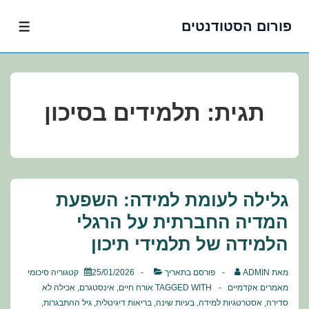
פורום הסטודנטים
לג
תפרי
תוכן
אשי
תגית:
תלמידים בסיכון
גלילה לעומת למידה: השפעת
המדיה החברתית על הרגלי
הלמידה של תלמידי תיכון
מאת
ADMIN
פורסם בתאריך
25/01/2026
קטגוריה
סיכומי
מאמרים אקדמיים
TAGGED WITH
אורח חיים
,
אינסטגרם
,
אכילה לא
סדירה
,
אסטרטגיות למידה
,
בעיות שינה
,
בריאות דיגיטלית
,
גיל ההתבגרות
,