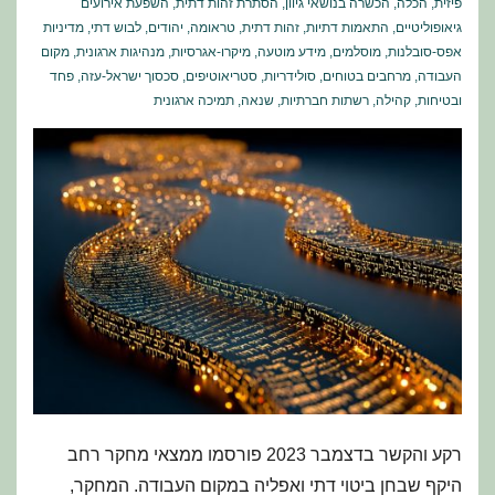
פיזית
,
הכלה
,
הכשרה בנושאי גיוון
,
הסתרת זהות דתית
,
השפעת אירועים
גיאופוליטיים
,
התאמות דתיות
,
זהות דתית
,
טראומה
,
יהודים
,
לבוש דתי
,
מדיניות
אפס-סובלנות
,
מוסלמים
,
מידע מוטעה
,
מיקרו-אגרסיות
,
מנהיגות ארגונית
,
מקום
העבודה
,
מרחבים בטוחים
,
סולידריות
,
סטריאוטיפים
,
סכסוך ישראל-עזה
,
פחד
ובטיחות
,
קהילה
,
רשתות חברתיות
,
שנאה
,
תמיכה ארגונית
רקע והקשר בדצמבר 2023 פורסמו ממצאי מחקר רחב
היקף שבחן ביטוי דתי ואפליה במקום העבודה. המחקר,