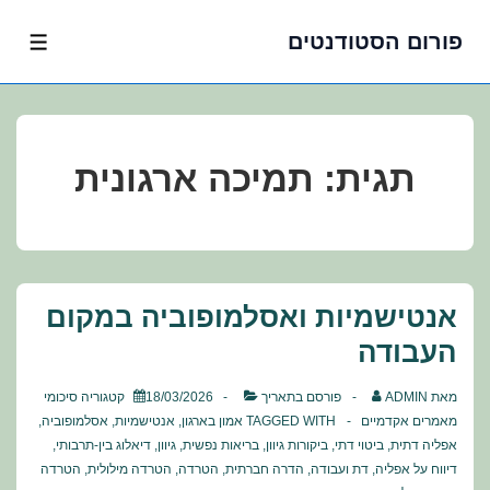
פורום הסטודנטים
לג
תפרי
תוכן
אשי
תגית:
תמיכה ארגונית
אנטישמיות ואסלמופוביה במקום
העבודה
מאת
ADMIN
פורסם בתאריך
18/03/2026
קטגוריה
סיכומי
מאמרים אקדמיים
TAGGED WITH
אמון בארגון
,
אנטישמיות
,
אסלמופוביה
,
אפליה דתית
,
ביטוי דתי
,
ביקורות גיוון
,
בריאות נפשית
,
גיוון
,
דיאלוג בין-תרבותי
,
דיווח על אפליה
,
דת ועבודה
,
הדרה חברתית
,
הטרדה
,
הטרדה מילולית
,
הטרדה