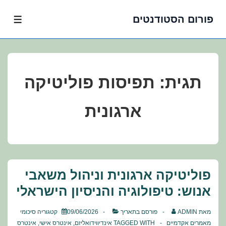
פורום הסטודנטים
לג
תפרי
תוכן
אשי
תגית:
תפיסות פוליטיקה
ארגונית
פוליטיקה ארגונית וניהול משאבי
אנוש: טיפולוגיה והניסיון הישראלי
מאת
ADMIN
פורסם בתאריך
09/06/2026
קטגוריה
סיכומי
מאמרים אקדמיים
TAGGED WITH
אינדיווידואליזם
,
אינטרס אישי
,
אינטרס