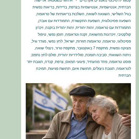
קטגוריה
סיכומי מאמרים אקדמיים
TAGGED WITH
אדישות
חברתית
,
אנטישמיות
,
אנטישמיות בצרפת
,
בדידות
,
בריאות נפשית
בגיל השלישי
,
השוואה לשואה
,
השלכות בריאותיות של טראומה
,
השפעה פסיכולוגית
,
השפעת התקשורת
,
התמודדות עם אובדן
,
התמודדות עם טראומה
,
זהות יהודית
,
זהות יהודית בזקנה
,
זיכרון
קולקטיבי
,
זיכרונות מהשואה
,
זקנה וטראומה
,
חוסן נפשי
,
טיפול
פסיכולוגי
,
טראומה
,
טראומות חוזרות
,
ישראל
,
לחץ נפשי
,
מגדר וגיל
,
מצוקה נפשית
,
מתקפת 7 באוקטובר
,
מתקפת טרור
,
ניצולי שואה
,
ניתוח השוואתי
,
סביבה תומכת
,
סולידריות יהודית
,
סולם לחץ נתפס
,
פוסט טראומה
,
פחד מהעתיד
,
פיגועי חמאס
,
צרפת
,
קנדה
,
תגובת יתר
לטראומה
,
תגובת ניצולים
,
תחושת איום
,
תחושת פגיעוּת
,
תמיכה
חברתית