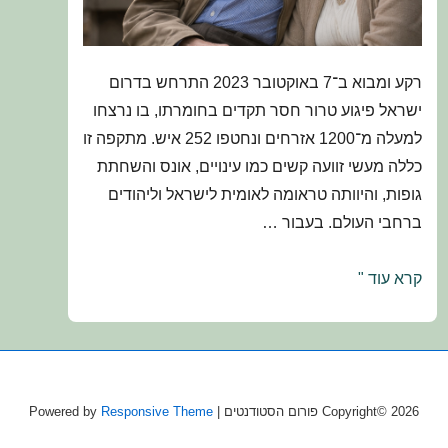
רקע ומבוא ב־7 באוקטובר 2023 התרחש בדרום
ישראל פיגוע טרור חסר תקדים בחומרתו, בו נרצחו
למעלה מ־1200 אזרחים ונחטפו 252 איש. מתקפה זו
כללה מעשי זוועה קשים כמו עינויים, אונס והשחתת
גופות, והיוותה טראומה לאומית לישראל וליהודים
ברחבי העולם. בעבור …
המחקר
קרא עוד "
הבין־לאומי
על
רמת
הלחץ
Copyright© 2026
פורום הסטודנטים
| Powered by
Responsive Theme
הנתפסת
וההשפעה