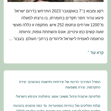
רקע ומבוא ב־7 באוקטובר 2023 התרחש בדרום ישראל
פיגוע טרור חסר תקדים בחומרתו, בו נרצחו למעלה
מ־1200 אזרחים ונחטפו 252 איש. מתקפה זו כללה מעשי
זוועה קשים כמו עינויים, אונס והשחתת גופות, והיוותה
טראומה לאומית לישראל וליהודים ברחבי העולם. בעבור …
המחקר
קרא עוד "
הבין־לאומי
על
רמת
הלחץ
המודל המרכיבי הדינמי של יצירתיות וחדשנות בארגונים: יצירת
הנתפסת
התקדמות, יצירת משמעות
וההשפעה
פוליטיקה ארגונית וניהול משאבי אנוש: טיפולוגיה והניסיון הישראלי
הפסיכולוגית
קולות הפליטים מול בחירות הומניטריות: עד כמה ארגונים בהנהגת
של