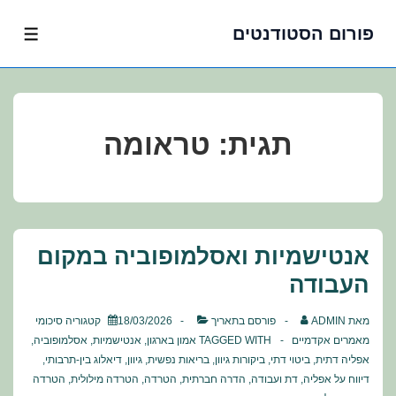
פורום הסטודנטים
לג
תפרי
תוכן
אשי
תגית:
טראומה
אנטישמיות ואסלמופוביה במקום
העבודה
מאת
ADMIN
פורסם בתאריך
18/03/2026
קטגוריה
סיכומי
מאמרים אקדמיים
TAGGED WITH
אמון בארגון
,
אנטישמיות
,
אסלמופוביה
,
אפליה דתית
,
ביטוי דתי
,
ביקורות גיוון
,
בריאות נפשית
,
גיוון
,
דיאלוג בין-תרבותי
,
דיווח על אפליה
,
דת ועבודה
,
הדרה חברתית
,
הטרדה
,
הטרדה מילולית
,
הטרדה