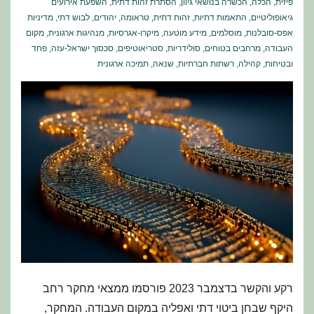
פיזית
,
הכלה
,
הכשרה בנושאי גיוון
,
הסתרת זהות דתית
,
השפעת אירועים
גיאופוליטיים
,
התאמות דתיות
,
זהות דתית
,
טראומה
,
יהודים
,
לבוש דתי
,
מדיניות
אפס-סובלנות
,
מוסלמים
,
מידע מוטעה
,
מיקרו-אגרסיות
,
מנהיגות ארגונית
,
מקום
העבודה
,
מרחבים בטוחים
,
סולידריות
,
סטריאוטיפים
,
סכסוך ישראל-עזה
,
פחד
ובטיחות
,
קהילה
,
רשתות חברתיות
,
שנאה
,
תמיכה ארגונית
רקע והקשר בדצמבר 2023 פורסמו ממצאי מחקר רחב
היקף שבחן ביטוי דתי ואפליה במקום העבודה. המחקר,