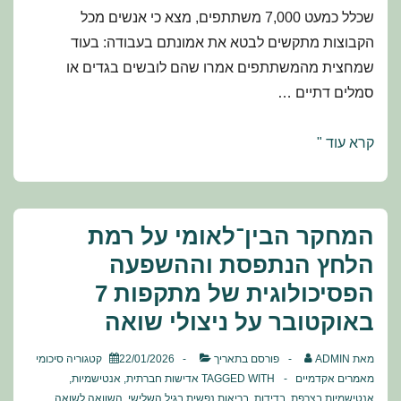
שכלל כמעט 7,000 משתתפים, מצא כי אנשים מכל
הקבוצות מתקשים לבטא את אמונתם בעבודה: בעוד
שמחצית מהמשתתפים אמרו שהם לובשים בגדים או
סמלים דתיים …
אנטישמיות
קרא עוד "
ואסלמופוביה
במקום
העבודה
המחקר הבין־לאומי על רמת
הלחץ הנתפסת וההשפעה
הפסיכולוגית של מתקפות 7
באוקטובר על ניצולי שואה
מאת
ADMIN
פורסם בתאריך
22/01/2026
קטגוריה
סיכומי
מאמרים אקדמיים
TAGGED WITH
אדישות חברתית
,
אנטישמיות
,
אנטישמיות בצרפת
,
בדידות
,
בריאות נפשית בגיל השלישי
,
השוואה לשואה
,