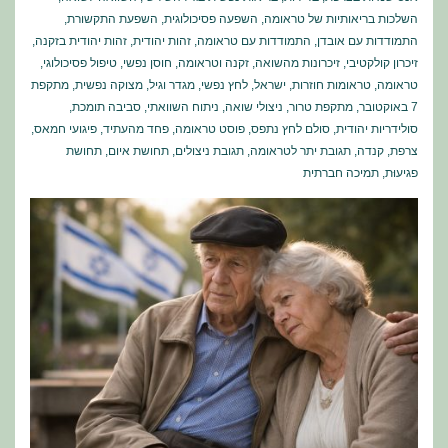
השלכות בריאותיות של טראומה
,
השפעה פסיכולוגית
,
השפעת התקשורת
,
התמודדות עם אובדן
,
התמודדות עם טראומה
,
זהות יהודית
,
זהות יהודית בזקנה
,
זיכרון קולקטיבי
,
זיכרונות מהשואה
,
זקנה וטראומה
,
חוסן נפשי
,
טיפול פסיכולוגי
,
טראומה
,
טראומות חוזרות
,
ישראל
,
לחץ נפשי
,
מגדר וגיל
,
מצוקה נפשית
,
מתקפת
7 באוקטובר
,
מתקפת טרור
,
ניצולי שואה
,
ניתוח השוואתי
,
סביבה תומכת
,
סולידריות יהודית
,
סולם לחץ נתפס
,
פוסט טראומה
,
פחד מהעתיד
,
פיגועי חמאס
,
צרפת
,
קנדה
,
תגובת יתר לטראומה
,
תגובת ניצולים
,
תחושת איום
,
תחושת
פגיעוּת
,
תמיכה חברתית