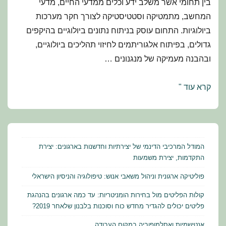
בין תחומי אשר משלב ידע וכלים ממדעי החיים, מדעי
המחשב, מתמטיקה וסטטיסטיקה לצורך חקר מערכות
ביולוגיות. התחום עוסק בניתוח נתונים ביולוגיים בהיקפים
גדולים, בפיתוח אלגוריתמים לחיזוי תהליכים ביולוגיים,
ובהבנה מעמיקה של מנגנונים …
לימודי
קרא עוד "
ביולוגיה
חישובית
באוניברסיטת
בר-אילן
המודל המרכיבי הדינמי של יצירתיות וחדשנות בארגונים: יצירת
התקדמות, יצירת משמעות
פוליטיקה ארגונית וניהול משאבי אנוש: טיפולוגיה והניסיון הישראלי
קולות הפליטים מול בחירות הומניטריות: עד כמה ארגונים בהנהגת
פליטים יכולים להגדיר מחדש כוח וסוכנות בלבנון שלאחר 2019?
אנטישמיות ואסלמופוביה במקום העבודה