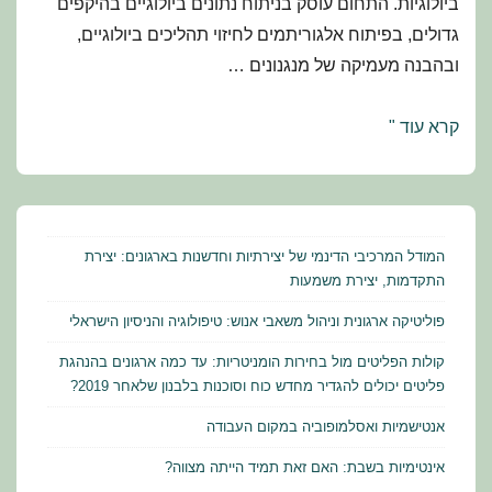
ביולוגיות. התחום עוסק בניתוח נתונים ביולוגיים בהיקפים
גדולים, בפיתוח אלגוריתמים לחיזוי תהליכים ביולוגיים,
ובהבנה מעמיקה של מנגנונים …
לימודי
קרא עוד "
ביולוגיה
חישובית
באוניברסיטת
בר-אילן
המודל המרכיבי הדינמי של יצירתיות וחדשנות בארגונים: יצירת
התקדמות, יצירת משמעות
פוליטיקה ארגונית וניהול משאבי אנוש: טיפולוגיה והניסיון הישראלי
קולות הפליטים מול בחירות הומניטריות: עד כמה ארגונים בהנהגת
פליטים יכולים להגדיר מחדש כוח וסוכנות בלבנון שלאחר 2019?
אנטישמיות ואסלמופוביה במקום העבודה
אינטימיות בשבת: האם זאת תמיד הייתה מצווה?