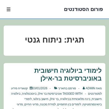
פורום הסטודנטים
לג
תפרי
תוכן
אשי
תגית:
ניתוח גנטי
לימודי ביולוגיה חישובית
באוניברסיטת בר-אילן
מאת
ADMIN
פורסם בתאריך
03/01/2026
קטגוריה
מידע
לסטודנטים
TAGGED WITH
אוניברסיטת בר אילן
,
ביוטכנולוגיה
,
ביולוגיה
חישובית
,
בינה מלאכותית בביולוגיה
,
בר אילן
,
חישוב ביולוגי
,
לימודי
ביואינפורמטיקה
,
לימודים בין תחומיים
,
למידת מכונה
,
מדעי החיים
,
מדעי