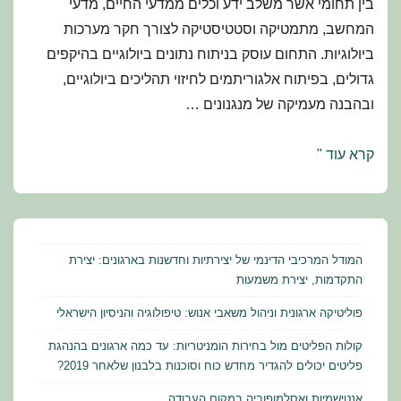
בין תחומי אשר משלב ידע וכלים ממדעי החיים, מדעי
המחשב, מתמטיקה וסטטיסטיקה לצורך חקר מערכות
ביולוגיות. התחום עוסק בניתוח נתונים ביולוגיים בהיקפים
גדולים, בפיתוח אלגוריתמים לחיזוי תהליכים ביולוגיים,
ובהבנה מעמיקה של מנגנונים …
לימודי
קרא עוד "
ביולוגיה
חישובית
באוניברסיטת
בר-אילן
המודל המרכיבי הדינמי של יצירתיות וחדשנות בארגונים: יצירת
התקדמות, יצירת משמעות
פוליטיקה ארגונית וניהול משאבי אנוש: טיפולוגיה והניסיון הישראלי
קולות הפליטים מול בחירות הומניטריות: עד כמה ארגונים בהנהגת
פליטים יכולים להגדיר מחדש כוח וסוכנות בלבנון שלאחר 2019?
אנטישמיות ואסלמופוביה במקום העבודה