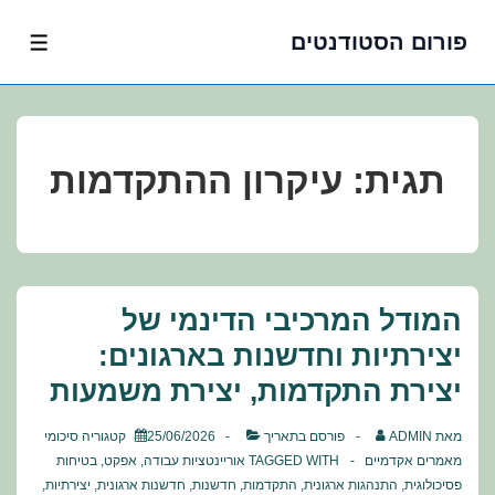
פורום הסטודנטים
לג
תפרי
תוכן
אשי
תגית:
עיקרון ההתקדמות
המודל המרכיבי הדינמי של
יצירתיות וחדשנות בארגונים:
יצירת התקדמות, יצירת משמעות
מאת
ADMIN
פורסם בתאריך
25/06/2026
קטגוריה
סיכומי
מאמרים אקדמיים
TAGGED WITH
אוריינטציות עבודה
,
אפקט
,
בטיחות
פסיכולוגית
,
התנהגות ארגונית
,
התקדמות
,
חדשנות
,
חדשנות ארגונית
,
יצירתיות
,