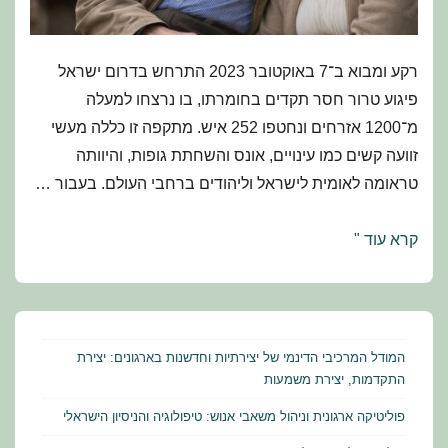
רקע ומבוא ב־7 באוקטובר 2023 התרחש בדרום ישראל
פיגוע טרור חסר תקדים בחומרתו, בו נרצחו למעלה
מ־1200 אזרחים ונחטפו 252 איש. מתקפה זו כללה מעשי
זוועה קשים כמו עינויים, אונס והשחתת גופות, והיוותה
טראומה לאומית לישראל וליהודים ברחבי העולם. בעבור …
המחקר
קרא עוד "
הבין־לאומי
על
רמת
הלחץ
המודל המרכיבי הדינמי של יצירתיות וחדשנות בארגונים: יצירת
הנתפסת
התקדמות, יצירת משמעות
וההשפעה
פוליטיקה ארגונית וניהול משאבי אנוש: טיפולוגיה והניסיון הישראלי
הפסיכולוגית