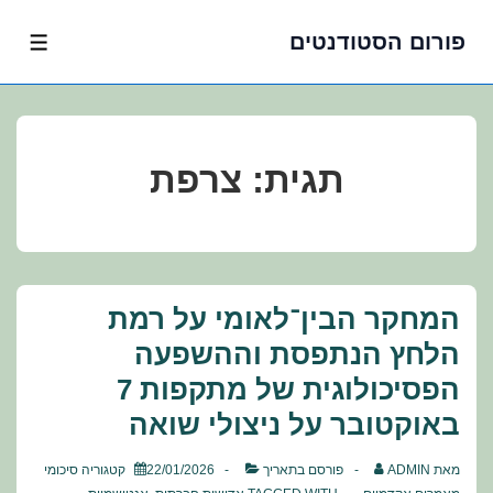
פורום הסטודנטים
לג
תפרי
תוכן
אשי
תגית:
צרפת
המחקר הבין־לאומי על רמת
הלחץ הנתפסת וההשפעה
הפסיכולוגית של מתקפות 7
באוקטובר על ניצולי שואה
מאת
ADMIN
פורסם בתאריך
22/01/2026
קטגוריה
סיכומי