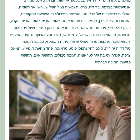
מאמרים אקדמיים
TAGGED WITH
אדישות חברתית
,
אנטישמיות
,
אנטישמיות בצרפת
,
בדידות
,
בריאות נפשית בגיל השלישי
,
השוואה לשואה
,
השלכות בריאותיות של טראומה
,
השפעה פסיכולוגית
,
השפעת התקשורת
,
התמודדות עם אובדן
,
התמודדות עם טראומה
,
זהות יהודית
,
זהות יהודית בזקנה
,
זיכרון קולקטיבי
,
זיכרונות מהשואה
,
זקנה וטראומה
,
חוסן נפשי
,
טיפול פסיכולוגי
,
טראומה
,
טראומות חוזרות
,
ישראל
,
לחץ נפשי
,
מגדר וגיל
,
מצוקה נפשית
,
מתקפת
7 באוקטובר
,
מתקפת טרור
,
ניצולי שואה
,
ניתוח השוואתי
,
סביבה תומכת
,
סולידריות יהודית
,
סולם לחץ נתפס
,
פוסט טראומה
,
פחד מהעתיד
,
פיגועי חמאס
,
צרפת
,
קנדה
,
תגובת יתר לטראומה
,
תגובת ניצולים
,
תחושת איום
,
תחושת
פגיעוּת
,
תמיכה חברתית