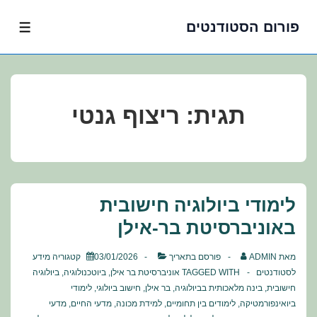
פורום הסטודנטים
לג
תפרי
תוכן
אשי
תגית:
ריצוף גנטי
לימודי ביולוגיה חישובית
באוניברסיטת בר-אילן
מאת
ADMIN
פורסם בתאריך
03/01/2026
קטגוריה
מידע
לסטודנטים
TAGGED WITH
אוניברסיטת בר אילן
,
ביוטכנולוגיה
,
ביולוגיה
חישובית
,
בינה מלאכותית בביולוגיה
,
בר אילן
,
חישוב ביולוגי
,
לימודי
ביואינפורמטיקה
,
לימודים בין תחומיים
,
למידת מכונה
,
מדעי החיים
,
מדעי