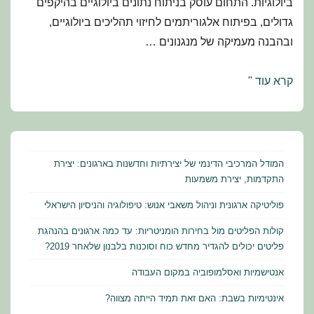
ביולוגיות. התחום עוסק בניתוח נתונים ביולוגיים בהיקפים
גדולים, בפיתוח אלגוריתמים לחיזוי תהליכים ביולוגיים,
ובהבנה מעמיקה של מנגנונים …
לימודי
קרא עוד "
ביולוגיה
חישובית
באוניברסיטת
בר-אילן
המודל המרכיבי הדינמי של יצירתיות וחדשנות בארגונים: יצירת
התקדמות, יצירת משמעות
פוליטיקה ארגונית וניהול משאבי אנוש: טיפולוגיה והניסיון הישראלי
קולות הפליטים מול בחירות הומניטריות: עד כמה ארגונים בהנהגת
פליטים יכולים להגדיר מחדש כוח וסוכנות בלבנון שלאחר 2019?
אנטישמיות ואסלמופוביה במקום העבודה
אינטימיות בשבת: האם זאת תמיד הייתה מצווה?